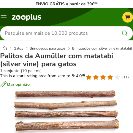
ENVIO GRÁTIS a partir de 39€**
Menu
Pesquisar
produtos
Gatos
Brinquedos para gatos
Brinquedos com silver vine (matatabi)
Palitos da Aumüller com matatabi
(silver vine) para gatos
1 conjunto (10 palitos)
This is a stars rating area from zero to 5: 4.0/5
(
11
)
Dar opinião