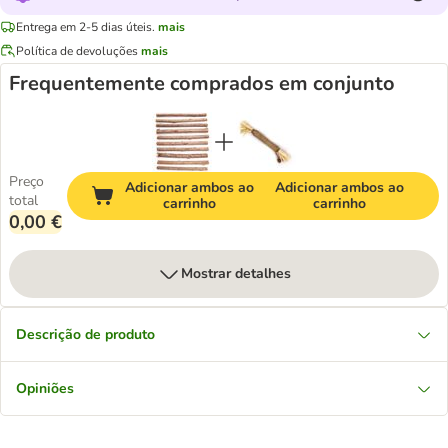
Entrega em 2-5 dias úteis.
mais
Política de devoluções
mais
Frequentemente comprados em conjunto
Preço
Adicionar ambos ao
Adicionar ambos ao
total
carrinho
carrinho
0,00 €
Mostrar detalhes
Descrição de produto
Opiniões