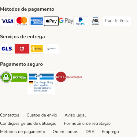
Métodos de pagamento
Transferência
Transferência P
Visa Payment Method
Mastercard Payment Method
American Express Payment Method
Apple Pay Payment Method
Google Pay Payment Method
PayPal Payment Method
Multibanco Payment Met
Serviços de entrega
GLS Shipping Method
CTTExpress Shipping Method
InPost Shipping Method
Paack Shipping Method
Pagamento seguro
Security
Security
Security
Contactos
Custos de envio
Aviso legal
Condições gerais de utilização
Formulário de retratação
Métodos de pagamento
Quem somos
DSA
Emprego