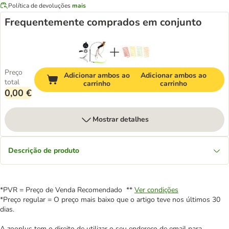
Política de devoluções
mais
Frequentemente comprados em conjunto
Preço
Adicionar ambos ao
Adicionar ambos ao
total
carrinho
carrinho
0,00 €
Mostrar detalhes
Descrição de produto
*PVR = Preço de Venda Recomendado **
Ver condições
*Preço regular = O preço mais baixo que o artigo teve nos últimos 30
dias.
A zooplus tem o direito de utilizar o seu endereço de email para