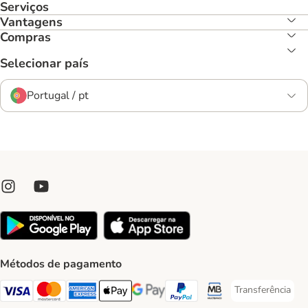
Serviços
Vantagens
Compras
Selecionar país
Portugal / pt
Métodos de pagamento
Transferência
Transferência P
Visa Payment Method
Mastercard Payment Method
American Express Payment Method
Apple Pay Payment Method
Google Pay Payment Method
PayPal Payment Method
Multibanco Payment Met