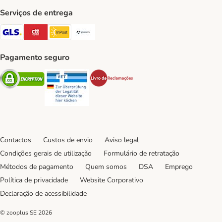
Serviços de entrega
GLS Shipping Method
CTTExpress Shipping Method
InPost Shipping Method
Paack Shipping Method
Pagamento seguro
Security
Security
Security
Contactos
Custos de envio
Aviso legal
Condições gerais de utilização
Formulário de retratação
Métodos de pagamento
Quem somos
DSA
Emprego
Política de privacidade
Website Corporativo
Declaração de acessibilidade
© zooplus SE
2026