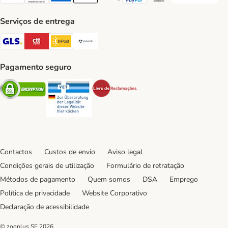
Visa Payment Method
Mastercard Payment Method
American Express Payment Method
Apple Pay Payment Method
Google Pay Payment Method
PayPal Payment Method
Multibanco Payment Met
Serviços de entrega
GLS Shipping Method
CTTExpress Shipping Method
InPost Shipping Method
Paack Shipping Method
Pagamento seguro
Security
Security
Security
Contactos
Custos de envio
Aviso legal
Condições gerais de utilização
Formulário de retratação
Métodos de pagamento
Quem somos
DSA
Emprego
Política de privacidade
Website Corporativo
Declaração de acessibilidade
© zooplus SE
2026