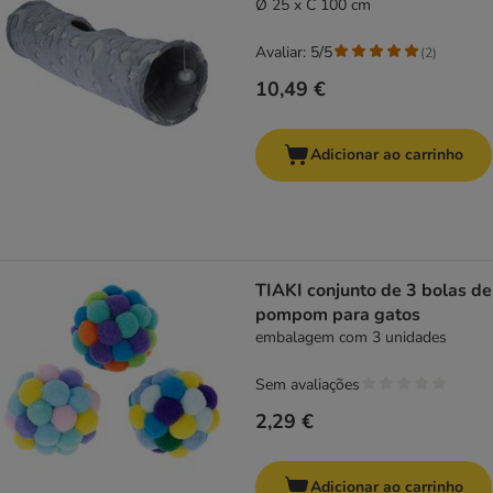
Ø 25 x C 100 cm
Avaliar: 5/5
(
2
)
10,49 €
Adicionar ao carrinho
TIAKI conjunto de 3 bolas de
pompom para gatos
embalagem com 3 unidades
Sem avaliações
2,29 €
Adicionar ao carrinho