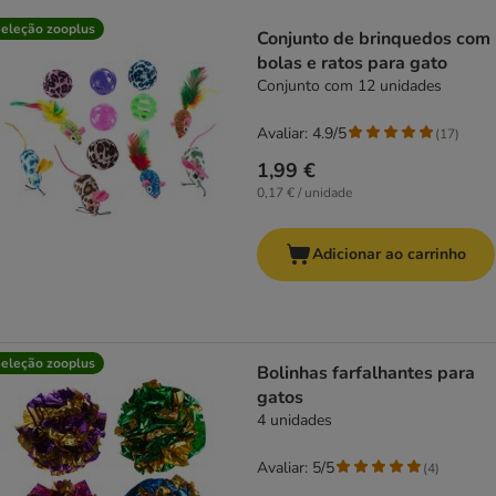
product items have been changed
eleção zooplus
Conjunto de brinquedos com
bolas e ratos para gato
Conjunto com 12 unidades
Avaliar: 4.9/5
(
17
)
1,99 €
0,17 € / unidade
Adicionar ao carrinho
eleção zooplus
Bolinhas farfalhantes para
gatos
4 unidades
Avaliar: 5/5
(
4
)