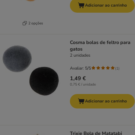
Adicionar ao carrinho
2 opções
Cosma bolas de feltro para
gatos
2 unidades
Avaliar: 5/5
(
1
)
1,49 €
0,75 € / unidade
Adicionar ao carrinho
Trixie Bola de Matatabi