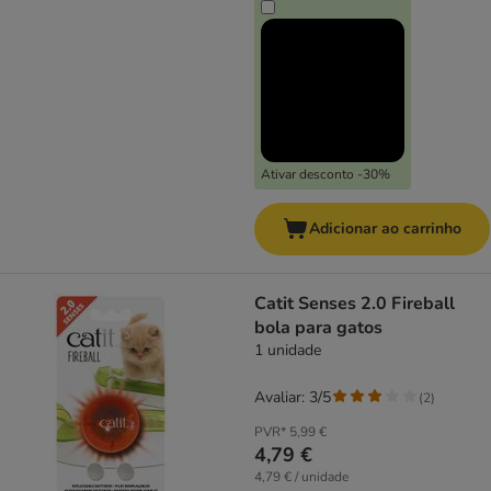
Ativar desconto -30%
Adicionar ao carrinho
Catit Senses 2.0 Fireball
bola para gatos
1 unidade
Avaliar: 3/5
(
2
)
PVR*
5,99 €
4,79 €
4,79 € / unidade