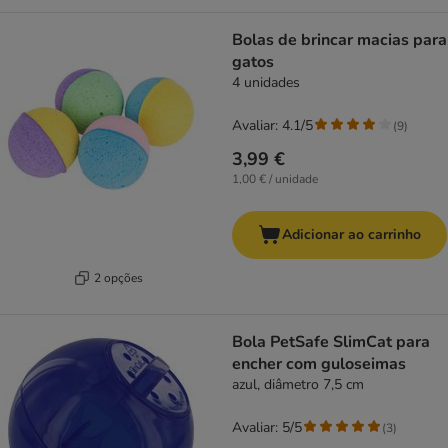
Bolas de brincar macias para
gatos
4 unidades
Avaliar: 4.1/5
(
9
)
3,99 €
1,00 € / unidade
Adicionar ao carrinho
2 opções
Bola PetSafe SlimCat para
encher com guloseimas
azul, diâmetro 7,5 cm
Avaliar: 5/5
(
3
)