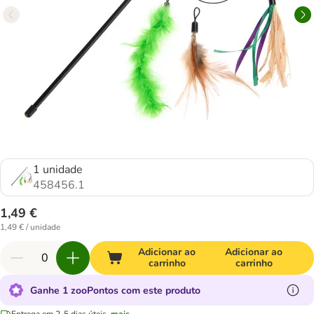
1 unidade
458456.1
1,49 €
1,49 € / unidade
Adicionar ao
Adicionar ao
carrinho
carrinho
Ganhe 1 zooPontos com este produto
Entrega em 2-5 dias úteis.
mais