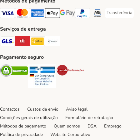
Métodos de pagamento
Transferência
Transferência P
Visa Payment Method
Mastercard Payment Method
American Express Payment Method
Apple Pay Payment Method
Google Pay Payment Method
PayPal Payment Method
Multibanco Payment Met
Serviços de entrega
GLS Shipping Method
CTTExpress Shipping Method
InPost Shipping Method
Paack Shipping Method
Pagamento seguro
Security
Security
Security
Contactos
Custos de envio
Aviso legal
Condições gerais de utilização
Formulário de retratação
Métodos de pagamento
Quem somos
DSA
Emprego
Política de privacidade
Website Corporativo