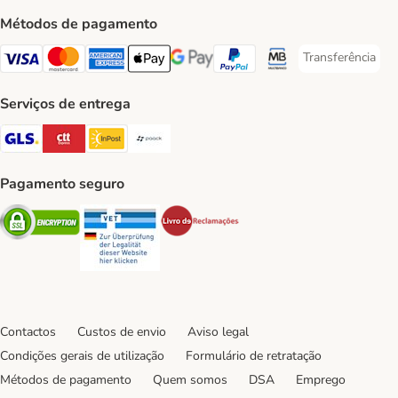
Métodos de pagamento
Transferência
Transferência P
Visa Payment Method
Mastercard Payment Method
American Express Payment Method
Apple Pay Payment Method
Google Pay Payment Method
PayPal Payment Method
Multibanco Payment Met
Serviços de entrega
GLS Shipping Method
CTTExpress Shipping Method
InPost Shipping Method
Paack Shipping Method
Pagamento seguro
Security
Security
Security
Contactos
Custos de envio
Aviso legal
Condições gerais de utilização
Formulário de retratação
Métodos de pagamento
Quem somos
DSA
Emprego