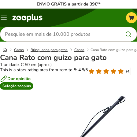
ENVIO GRÁTIS a partir de 39€**
Menu
Pesquisar
produtos
Gatos
Brinquedos para gatos
Canas
Cana Rato com guizo para g
Cana Rato com guizo para gato
1 unidade, C 50 cm (aprox.)
This is a stars rating area from zero to 5: 4.8/5
(
4
)
Dar opinião
Seleção zooplus