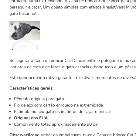
enrolado numa extremidade. A Cana de brincar Cat Dancer para gatos
perseguir e caçar. Um objeto simples com efeitos irresistíveis! Mil
gato bailarino!
Se segurar a Cana de brincar Cat Dancer entre o polegar e o indi
instintos de caça e de lazer: o gato associa o brinquedo a um páss
Este brinquedo interativo garante irresistíveis momentos de divers
Características gerais:
Pêndulo original para gato
Fio de aço com cartão enrolado na extremidade
Estimula no seu gato os instintos de caçar e brincar
Original dos EUA
Comprimento total: aproximadamente 90 cm
Observação:
ao retirar da embalagem, puxe a Cana de brincar Cat Da