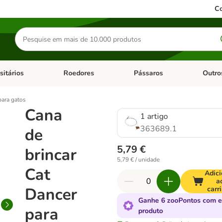
Co
Pesquisar
produtos
sitários
Roedores
Pássaros
Outro
de categoria: Dieta Vet.
Abrir menu de categoria: Antiparasitários
Abrir menu de categoria: Roed
Abrir me
para gatos
Cana
1 artigo
363689.1
de
5,79 €
brincar
5,79 € / unidade
Cat
Adici
a
Dancer
carr
Ganhe 6 zooPontos com e
para
produto