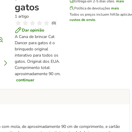
Entrega em 2-5 dias úteis.
mais
gatos
Política de devoluções
mais
Todos os preços incluem IVA
Se aplicáv
1 artigo
custos de envio
.
(
0
)
Dar opinião
A Cana de brincar Cat
Dancer para gatos é o
brinquedo original
interativo para todos os
gatos. Original dos EUA.
Comprimento total:
aproximadamente 90 cm.
continuar
ço com mola, de aproximadamente 90 cm de comprimento, e cartão