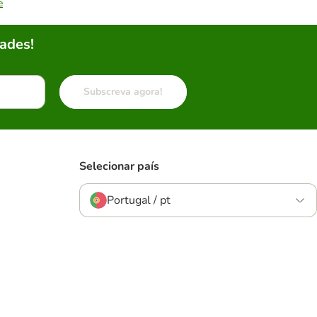
e
ades!
Subscreva agora!
Selecionar país
Portugal / pt