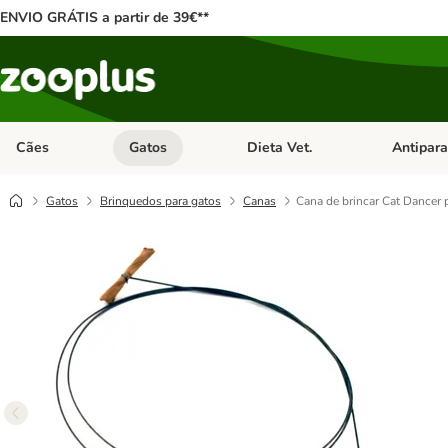
ENVIO GRÁTIS a partir de 39€**
Cães
Gatos
Dieta Vet.
Antipara
Abrir menu de categoria: Cães
Abrir menu de categoria: Gatos
Abrir menu 
Gatos
Brinquedos para gatos
Canas
Cana de brincar Cat Dancer 