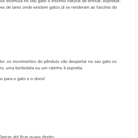
 estimula no seu gato o instinto natural de brincar, espreitar,
hões de lares onde existem gatos já se renderam ao fascínio do
cador, os movimentos do pêndulo vão despertar no seu gato os
aro, uma borboleta ou um ratinho à espreita.
ão para o gato e o dono!
ncer até ficar quase direito.