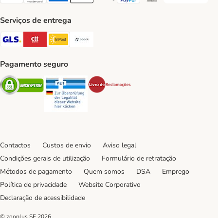
Visa Payment Method
Mastercard Payment Method
American Express Payment Method
Apple Pay Payment Method
Google Pay Payment Method
PayPal Payment Method
Multibanco Payment Met
Serviços de entrega
GLS Shipping Method
CTTExpress Shipping Method
InPost Shipping Method
Paack Shipping Method
Pagamento seguro
Security
Security
Security
Contactos
Custos de envio
Aviso legal
Condições gerais de utilização
Formulário de retratação
Métodos de pagamento
Quem somos
DSA
Emprego
Política de privacidade
Website Corporativo
Declaração de acessibilidade
© zooplus SE
2026