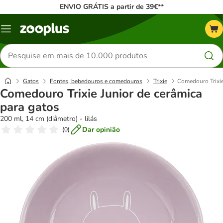
ENVIO GRÁTIS a partir de 39€**
Menu
Pesquisar
produtos
Gatos
Fontes, bebedouros e comedouros
Trixie
Comedouro Trixie
Comedouro Trixie Junior de cerâmica
para gatos
200 ml, 14 cm (diâmetro) - lilás
Dar opinião
(
0
)