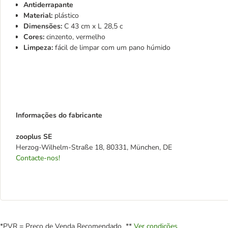
Antiderrapante
Material:
plástico
Dimensões:
C 43 cm x L 28,5 c
Cores:
cinzento, vermelho
Limpeza:
fácil de limpar com um pano húmido
Informações do fabricante
zooplus SE
Herzog-Wilhelm-Straße 18, 80331, München, DE
Contacte-nos!
*PVR = Preço de Venda Recomendado **
Ver condições