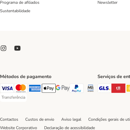
Programa de afiliados
Newsletter
Sustentabilidade
Métodos de pagamento
Serviços de en
GLS Ship
CT
Visa Payment Method
Mastercard Payment Method
American Express Payment Method
Apple Pay Payment Method
Google Pay Payment Method
PayPal Payment Method
Multibanco Payment Met
Transferência
Transferência Payment Method
Contactos
Custos de envio
Aviso legal
Condições gerais de uti
Website Corporativo
Declaração de acessibilidade