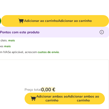
Adicionar ao carrinho
Adicionar ao carrinho
Pontos com este produto
úteis.
mais
ões
mais
em IVA
Se aplicável, acrescem
custos de envio
.
0,00 €
Preço total
Adicionar ambos ao
Adicionar ambos ao
carrinho
carrinho