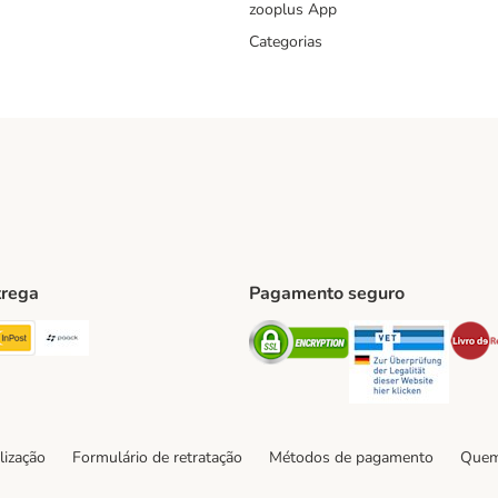
zooplus App
Categorias
trega
Pagamento seguro
ping Method
TExpress Shipping Method
InPost Shipping Method
Paack Shipping Method
Security
Securit
hod
lização
Formulário de retratação
Métodos de pagamento
Quem