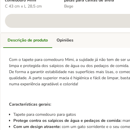
comedouro Mimi
patas para caixas de areia
C 43 cm x L 28,5 cm
Bege
Descrição de produto
Opiniões
Com o tapete para comedouro Mimi, a sujidade já não tem de ser u
limpa e protegida dos salpicos de água ou dos pedaços de comida.
De forma a garantir estabilidade nas superfícies mais lisas, o come
qualidade. A parte superior macia é higiénica e fácil de limpar, b
numa experiência agradável e colorida!
Características gerais:
Tapete para comedouro para gatos
Protege contra os salpicos de água e pedaços de comida:
mant
Com um design atraente:
com um gato sorridente e o seu com