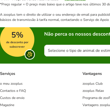
*Preço regular = O preço mais baixo que o artigo teve nos últimos 30 di
A zooplus tem o direito de utilizar o seu endereço de email para publi
básicos de transmissão à tarifa normal, contactando o Serviço de Apoi
5%
Não perca os nossos descont
de desconto por
subscrever
Selecione o tipo de animal de esti
Serviços
Vantagens
o meu zooplus
zooplus Club
Contactos e FAQ
zooplus Relax
Custos de envio
Programa de zoo
Magazine
Vantagens zooplu