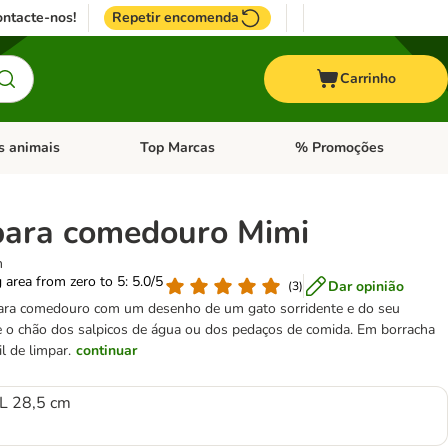
ntacte-nos!
Repetir encomenda
Carrinho
s animais
Top Marcas
% Promoções
ores
nu de categoria: Pássaros
Abrir menu de categoria: Outros animais
Abrir menu de categoria: T
para comedouro Mimi
m
g area from zero to 5: 5.0/5
Dar opinião
(
3
)
ara comedouro com um desenho de um gato sorridente e do seu
 o chão dos salpicos de água ou dos pedaços de comida. Em borracha
il de limpar.
continuar
 L 28,5 cm