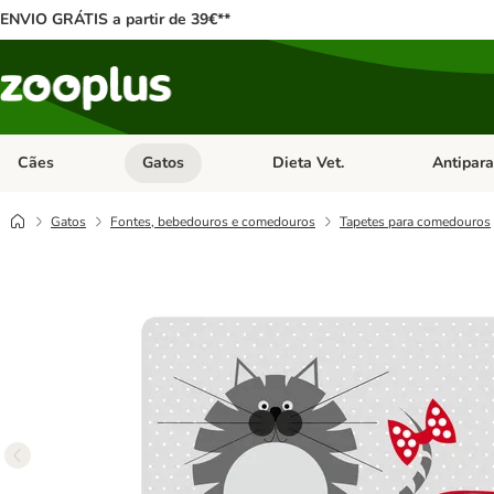
ENVIO GRÁTIS a partir de 39€**
Cães
Gatos
Dieta Vet.
Antipara
Abrir menu de categoria: Cães
Abrir menu de categoria: Gatos
Abrir menu 
Gatos
Fontes, bebedouros e comedouros
Tapetes para comedouros