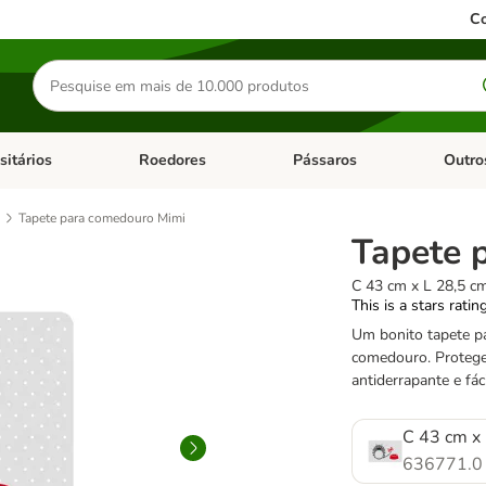
Co
Pesquisar
produtos
sitários
Roedores
Pássaros
Outro
de categoria: Dieta Vet.
Abrir menu de categoria: Antiparasitários
Abrir menu de categoria: Roed
Abrir me
Tapete para comedouro Mimi
Tapete 
C 43 cm x L 28,5 c
This is a stars ratin
Um bonito tapete p
comedouro. Protege
antiderrapante e fác
C 43 cm x
636771.0