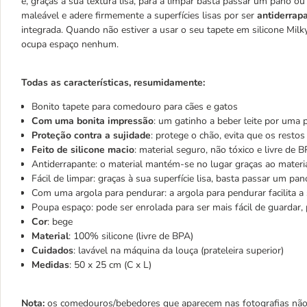
e, graças à sua textura lisa, para a limpar basta passar um pano o
maleável e adere firmemente a superfícies lisas por ser
antiderrap
integrada. Quando não estiver a usar o seu tapete em silicone Milk
ocupa espaço nenhum.
Todas as características, resumidamente:
Bonito tapete para comedouro para cães e gatos
Com uma bonita impressão
: um gatinho a beber leite por uma
Proteção contra a sujidade
: protege o chão, evita que os resto
Feito de silicone macio
: material seguro, não tóxico e livre de 
Antiderrapante: o material mantém-se no lugar graças ao materia
Fácil de limpar: graças à sua superfície lisa, basta passar um pa
Com uma argola para pendurar: a argola para pendurar facilita 
Poupa espaço: pode ser enrolada para ser mais fácil de guardar,
Cor
: bege
Material
: 100% silicone (livre de BPA)
Cuidados
: lavável na máquina da louça (prateleira superior)
Medidas
: 50 x 25 cm (C x L)
Nota:
os comedouros/bebedores que aparecem nas fotografias não 