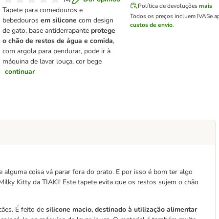
Política de devoluções
mais
Tapete para comedouros e
Todos os preços incluem IVA
Se a
bebedouros
em silicone
com design
custos de envio
.
de gato, base antiderrapante
protege
o chão de restos de água e comida
,
com argola para pendurar, pode ir à
máquina de lavar louça, cor bege
continuar
 alguma coisa vá parar fora do prato. E por isso é bom ter algo
ilky Kitty da TIAKI! Este tapete evita que os restos sujem o chão
ães. É feito de
silicone macio, destinado à utilização alimentar