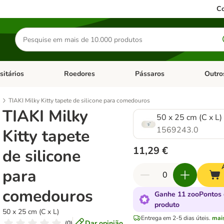
Co
Pesquisar
produtos
sitários
Roedores
Pássaros
Outro
de categoria: Dieta Vet.
Abrir menu de categoria: Antiparasitários
Abrir menu de categoria: Roed
Abrir me
TIAKI Milky Kitty tapete de silicone para comedouros
TIAKI Milky
50 x 25 cm (C x L)
1569243.0
Kitty tapete
11,29 €
de silicone
para
comedouros
Ganhe 11 zooPontos 
produto
50 x 25 cm (C x L)
Entrega em 2-5 dias úteis.
mai
Dar opinião
(
0
)