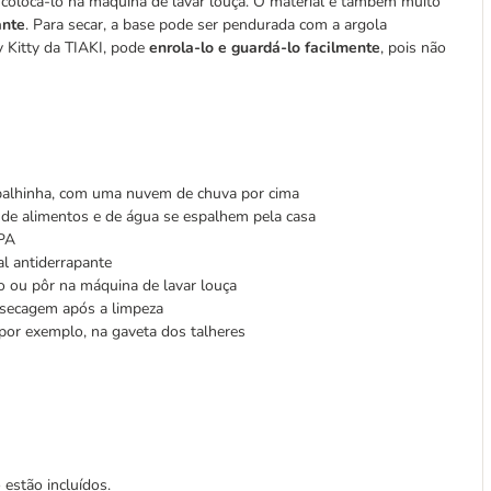
u colocá-lo na máquina de lavar louça. O material é também muito
ante
. Para secar, a base pode ser pendurada com a argola
y Kitty da TIAKI, pode
enrola-lo e guardá-lo facilmente
, pois não
 palhinha, com uma nuvem de chuva por cima
s de alimentos e de água se espalhem pela casa
BPA
l antiderrapante
no ou pôr na máquina de lavar louça
a secagem após a limpeza
 por exemplo, na gaveta dos talheres
estão incluídos.