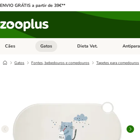
ENVIO GRÁTIS a partir de 39€**
Cães
Gatos
Dieta Vet.
Antipara
Abrir menu de categoria: Cães
Abrir menu de categoria: Gatos
Abrir menu 
Gatos
Fontes, bebedouros e comedouros
Tapetes para comedouros