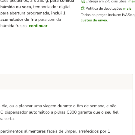
cães pequenos, 3 x 330 g,
para comida
Entrega em 2-5 dias úteis.
mai
húmida ou seca
, temporizador digital
Política de devoluções
mais
para abertura programada,
inclui 1
Todos os preços incluem IVA
Se a
acumulador de frio
para comida
custos de envio
.
húmida fresca.
continuar
 o dia, ou a planear uma viagem durante o fim de semana, e não
O dispensador automático a pilhas C300 garante que o seu fiel
a certa.
rtimentos alimentares fáceis de limpar, arrefecidos por 1