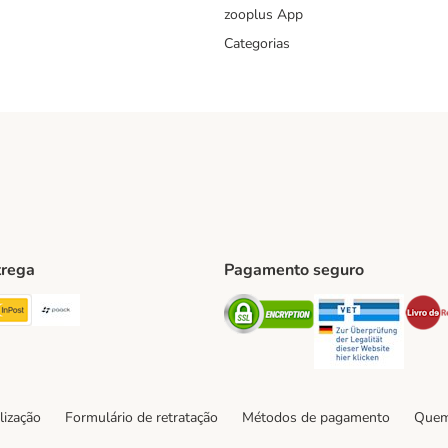
zooplus App
Categorias
trega
Pagamento seguro
ping Method
TExpress Shipping Method
InPost Shipping Method
Paack Shipping Method
Security
Securit
hod
lização
Formulário de retratação
Métodos de pagamento
Quem