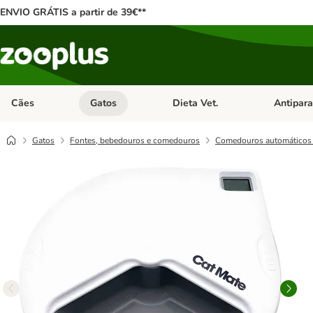
ENVIO GRÁTIS a partir de 39€**
Cães
Gatos
Dieta Vet.
Antipara
Abrir menu de categoria: Cães
Abrir menu de categoria: Gatos
Abrir menu 
Gatos
Fontes, bebedouros e comedouros
Comedouros automáticos 