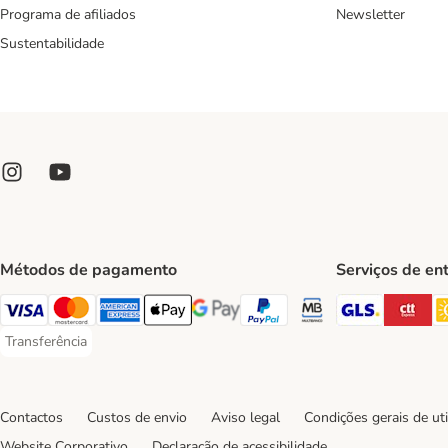
Programa de afiliados
Newsletter
Sustentabilidade
Métodos de pagamento
Serviços de en
GLS Ship
CT
Visa Payment Method
Mastercard Payment Method
American Express Payment Method
Apple Pay Payment Method
Google Pay Payment Method
PayPal Payment Method
Multibanco Payment Met
Transferência
Transferência Payment Method
Contactos
Custos de envio
Aviso legal
Condições gerais de uti
Website Corporativo
Declaração de acessibilidade