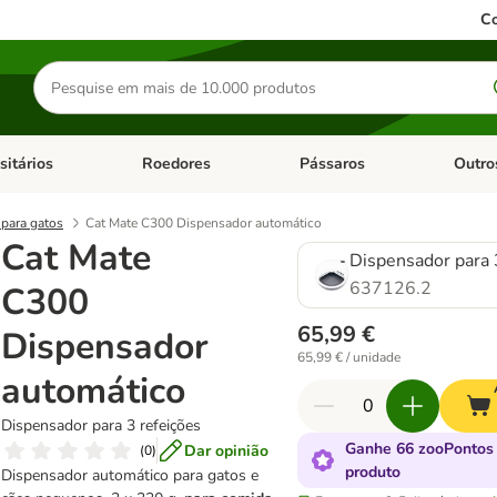
Co
Pesquisar
produtos
sitários
Roedores
Pássaros
Outro
de categoria: Dieta Vet.
Abrir menu de categoria: Antiparasitários
Abrir menu de categoria: Roed
Abrir me
para gatos
Cat Mate C300 Dispensador automático
Cat Mate
Dispensador para 
637126.2
C300
65,99 €
Dispensador
65,99 € / unidade
automático
Dispensador para 3 refeições
Ganhe 66 zooPontos
Dar opinião
(
0
)
produto
Dispensador automático para gatos e