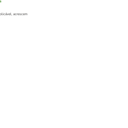
s
plicável, acrescem