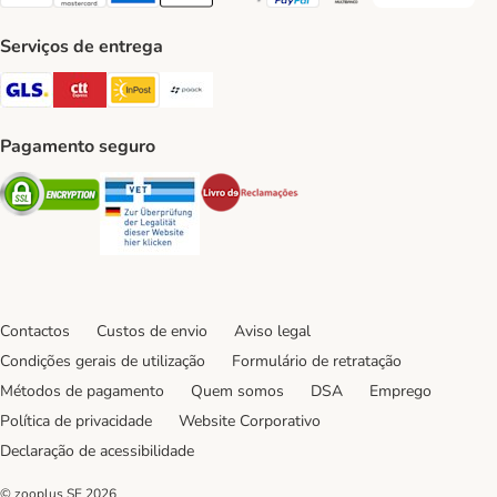
Visa Payment Method
Mastercard Payment Method
American Express Payment Method
Apple Pay Payment Method
Google Pay Payment Method
PayPal Payment Method
Multibanco Payment Met
Serviços de entrega
GLS Shipping Method
CTTExpress Shipping Method
InPost Shipping Method
Paack Shipping Method
Pagamento seguro
Security
Security
Security
Contactos
Custos de envio
Aviso legal
Condições gerais de utilização
Formulário de retratação
Métodos de pagamento
Quem somos
DSA
Emprego
Política de privacidade
Website Corporativo
Declaração de acessibilidade
© zooplus SE
2026