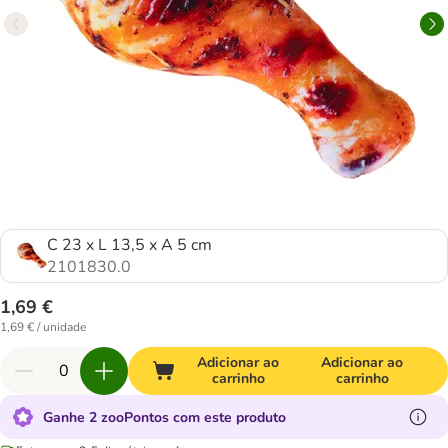
C 23 x L 13,5 x A 5 cm
2101830.0
1,69 €
1,69 € / unidade
Adicionar ao
Adicionar ao
carrinho
carrinho
Ganhe 2 zooPontos com este produto