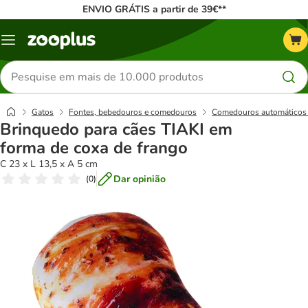
ENVIO GRÁTIS a partir de 39€**
Menu
Pesquisar
produtos
Gatos
Fontes, bebedouros e comedouros
Comedouros automáticos 
Brinquedo para cães TIAKI em
forma de coxa de frango
C 23 x L 13,5 x A 5 cm
Dar opinião
(
0
)