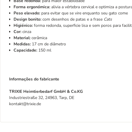
Base redonda:
para maior estabilidade
Forma ergonómica:
alivia a vértebra cervical e optimiza a postu
Peso elevado:
para evitar que se vire enquanto seu gato come
Design bonito:
com desenhos de patas e a frase
Cats
Higiénico:
forma redonda, superficie lisa e sem poros para facilit
Cor:
cinza
Material:
cerâmica
Medidas:
17 cm de diâmetro
Capacidade:
150 ml
Informações do fabricante
TRIXIE Heimtierbedarf GmbH & Co.KG
Industriestraße 32, 24963, Tarp, DE
kontakt@trixie.de