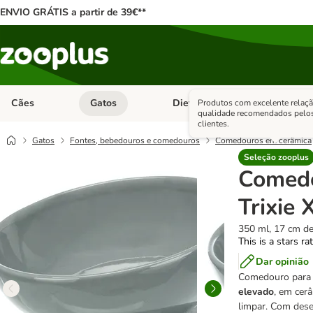
ENVIO GRÁTIS a partir de 39€**
Cães
Gatos
Dieta Vet.
Antipara
Produtos com excelente relaçã
Abrir menu de categoria: Cães
Abrir menu de categoria: Gatos
Abrir menu 
qualidade recomendados pelo
clientes.
Gatos
Fontes, bebedouros e comedouros
Comedouros em cerâmica
Seleção zooplus
Comedo
Trixie
350 ml, 17 cm d
This is a stars ra
Dar opinião
Comedouro para
elevado
, em cerâ
limpar. Com dese