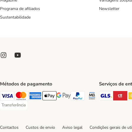
Magazine
Vantagens zooplu
Programa de afiliados
Newsletter
Sustentabilidade
Métodos de pagamento
Serviços de en
GLS Ship
CT
Visa Payment Method
Mastercard Payment Method
American Express Payment Method
Apple Pay Payment Method
Google Pay Payment Method
PayPal Payment Method
Multibanco Payment Met
Transferência
Transferência Payment Method
Contactos
Custos de envio
Aviso legal
Condições gerais de uti