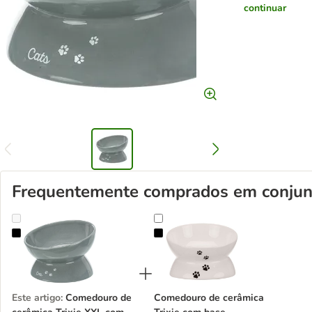
continuar
Frequentemente comprados em conjun
Comedouro de cerâmica Trixie XXL com base
Comedouro de cerâmica Trixie com
Este artigo
:
Comedouro de
Comedouro de cerâmica