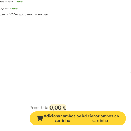
as úteis.
mais
luções
mais
cluem IVA
Se aplicável, acrescem
0,00 €
Preço total
Adicionar ambos ao
Adicionar ambos ao
carrinho
carrinho