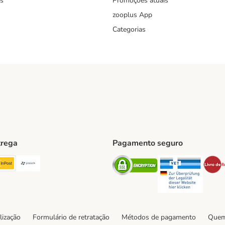
s
Promoções atuais
zooplus App
Categorias
trega
Pagamento seguro
ping Method
TExpress Shipping Method
InPost Shipping Method
Paack Shipping Method
Security
Securit
hod
lização
Formulário de retratação
Métodos de pagamento
Quem