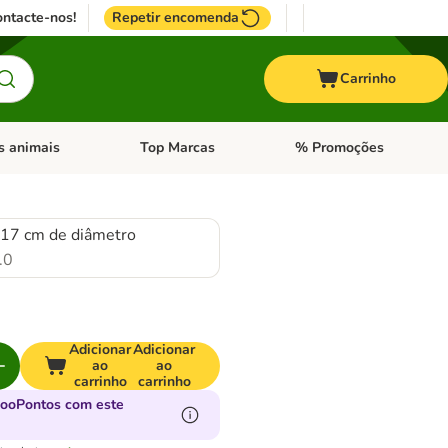
ntacte-nos!
Repetir encomenda
Carrinho
s animais
Top Marcas
% Promoções
ores
nu de categoria: Pássaros
Abrir menu de categoria: Outros animais
Abrir menu de categoria: T
 17 cm de diâmetro
.0
Adicionar
Adicionar
ao
ao
carrinho
carrinho
zooPontos com este