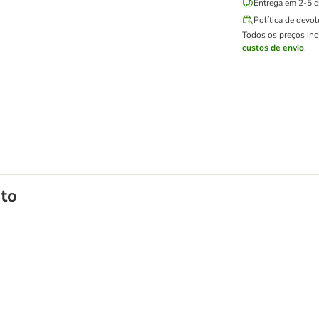
Entrega em 2-5 di
Política de devo
Todos os preços in
custos de envio
.
to
 base