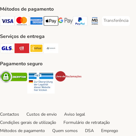
Métodos de pagamento
Transferência
Transferência P
Visa Payment Method
Mastercard Payment Method
American Express Payment Method
Apple Pay Payment Method
Google Pay Payment Method
PayPal Payment Method
Multibanco Payment Met
Serviços de entrega
GLS Shipping Method
CTTExpress Shipping Method
InPost Shipping Method
Paack Shipping Method
Pagamento seguro
Security
Security
Security
Contactos
Custos de envio
Aviso legal
Condições gerais de utilização
Formulário de retratação
Métodos de pagamento
Quem somos
DSA
Emprego