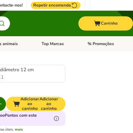
ntacte-nos!
Repetir encomenda
Carrinho
s animais
Top Marcas
% Promoções
ores
nu de categoria: Pássaros
Abrir menu de categoria: Outros animais
Abrir menu de categoria: T
 diâmetro 12 cm
.1
Adicionar
Adicionar
ao
ao
carrinho
carrinho
zooPontos com este
as úteis.
mais