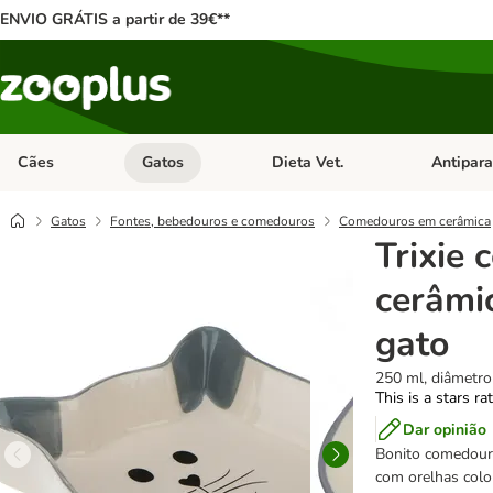
ENVIO GRÁTIS a partir de 39€**
Cães
Gatos
Dieta Vet.
Antipara
Abrir menu de categoria: Cães
Abrir menu de categoria: Gatos
Abrir menu 
Gatos
Fontes, bebedouros e comedouros
Comedouros em cerâmica
Trixie
cerâmi
gato
250 ml, diâmetr
This is a stars ra
Dar opinião
Bonito comedour
com orelhas color