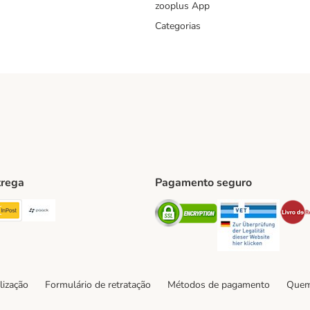
zooplus App
Categorias
trega
Pagamento seguro
ping Method
TExpress Shipping Method
InPost Shipping Method
Paack Shipping Method
Security
Securit
hod
lização
Formulário de retratação
Métodos de pagamento
Quem