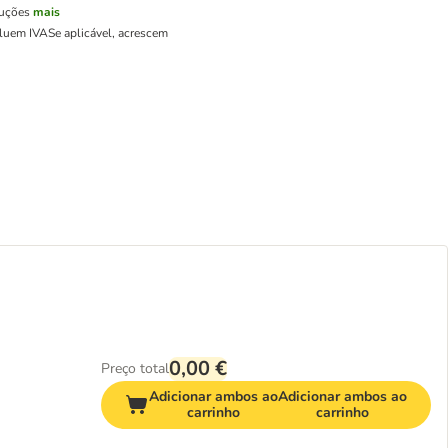
luções
mais
cluem IVA
Se aplicável, acrescem
0,00 €
Preço total
Adicionar ambos ao
Adicionar ambos ao
carrinho
carrinho