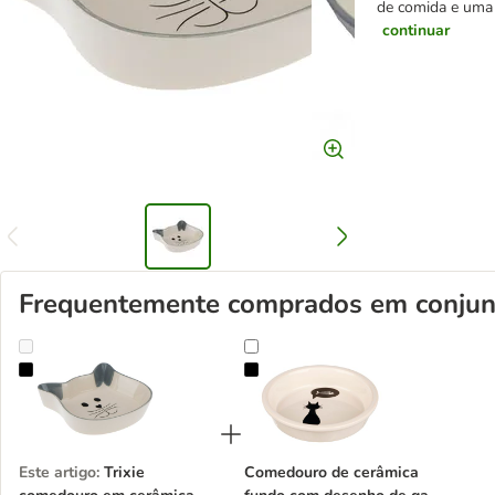
de comida e uma 
continuar
Frequentemente comprados em conjun
Trixie comedouro em cerâmica focinho de gato
Comedouro de cerâmica fundo com
Este artigo
:
Trixie
Comedouro de cerâmica