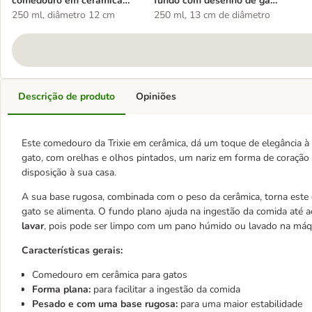
comedouro em cerâmica
fundo com desenho de gato
focinho de gato
250 ml, diâmetro 12 cm
da Trixie
250 ml, 13 cm de diâmetro
Descrição de produto
Opiniões
Este comedouro da Trixie em cerâmica, dá um toque de elegância à
gato, com orelhas e olhos pintados, um nariz em forma de coração
disposição à sua casa.
A sua base rugosa, combinada com o peso da cerâmica, torna este 
gato se alimenta. O fundo plano ajuda na ingestão da comida até
lavar
, pois pode ser limpo com um pano húmido ou lavado na máq
Características gerais:
Comedouro em cerâmica para gatos
Forma plana:
para facilitar a ingestão da comida
Pesado e com uma base rugosa:
para uma maior estabilidade