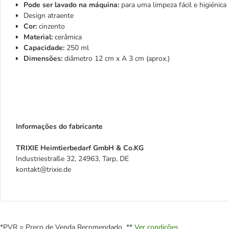
Pode ser lavado na máquina:
para uma limpeza fácil e higiénica
Design atraente
Cor:
cinzento
Material:
cerâmica
Capacidade:
250 ml
Dimensões:
diâmetro 12 cm x A 3 cm (aprox.)
Informações do fabricante
TRIXIE Heimtierbedarf GmbH & Co.KG
Industriestraße 32, 24963, Tarp, DE
kontakt@trixie.de
*PVR = Preço de Venda Recomendado **
Ver condições