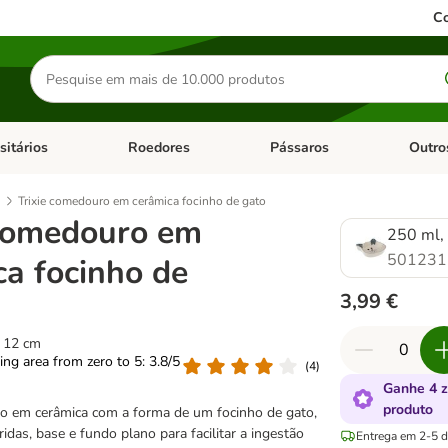
Co
Pesquisar
produtos
sitários
Roedores
Pássaros
Outro
de categoria: Dieta Vet.
Abrir menu de categoria: Antiparasitários
Abrir menu de categoria: Roed
Abrir me
Trixie comedouro em cerâmica focinho de gato
 comedouro em
250 ml,
501231
ca focinho de
3,99 €
o 12 cm
ting area from zero to 5: 3.8/5
(
4
)
Ganhe 4 
produto
o em cerâmica com a forma de um focinho de gato,
idas, base e fundo plano para facilitar a ingestão
Entrega em 2-5 di