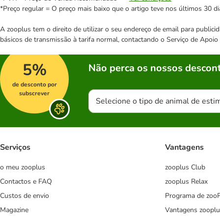
*Preço regular = O preço mais baixo que o artigo teve nos últimos 30 di
A zooplus tem o direito de utilizar o seu endereço de email para publi
básicos de transmissão à tarifa normal, contactando o Serviço de Apoi
5%
Não perca os nossos descont
de desconto por
subscrever
Selecione o tipo de animal de esti
Serviços
Vantagens
o meu zooplus
zooplus Club
Contactos e FAQ
zooplus Relax
Custos de envio
Programa de zoo
Magazine
Vantagens zooplu