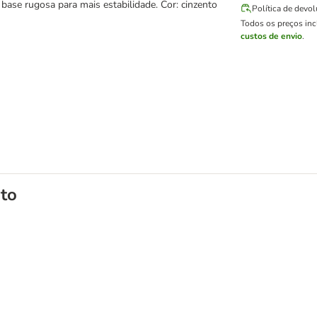
base rugosa para mais estabilidade. Cor: cinzento
Política de devo
Todos os preços in
custos de envio
.
to
 desenho de gato da Trixie