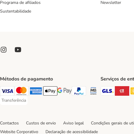
Programa de afiliados
Newsletter
Sustentabilidade
Métodos de pagamento
Serviços de en
GLS Ship
CT
Visa Payment Method
Mastercard Payment Method
American Express Payment Method
Apple Pay Payment Method
Google Pay Payment Method
PayPal Payment Method
Multibanco Payment Met
Transferência
Transferência Payment Method
Contactos
Custos de envio
Aviso legal
Condições gerais de uti
Website Corporativo
Declaração de acessibilidade