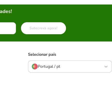
ades!
Subscreva agora!
Selecionar país
Portugal / pt