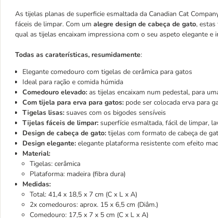
As tijelas planas de superficie esmaltada da Canadian Cat Compan
fáceis de limpar. Com um
alegre design de cabeça de gato
, estas
qual as tijelas encaixam impressiona com o seu aspeto elegante e 
Todas as caraterísticas, resumidamente
:
Elegante comedouro com tigelas de cerâmica para gatos
Ideal para ração e comida húmida
Comedouro elevado:
as tijelas encaixam num pedestal, para uma
Com tijela para erva para gatos:
pode ser colocada erva para ga
Tigelas lisas:
suaves com os bigodes sensíveis
Tijelas fáceis de limpar:
superfície esmaltada, fácil de limpar, l
Design de cabeça de gato:
tijelas com formato de cabeça de ga
Design elegante:
elegante plataforma resistente com efeito mad
Material:
Tigelas: cerâmica
Plataforma: madeira (fibra dura)
Medidas:
Total: 41,4 x 18,5 x 7 cm (C x L x A)
2x comedouros: aprox. 15 x 6,5 cm (Diâm.)
Comedouro: 17,5 x 7 x 5 cm (C x L x A)