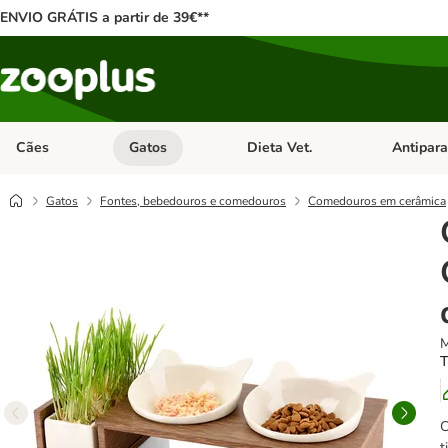
ENVIO GRÁTIS a partir de 39€**
Cães
Gatos
Dieta Vet.
Antipara
Abrir menu de categoria: Cães
Abrir menu de categoria: Gatos
Abrir menu 
Gatos
Fontes, bebedouros e comedouros
Comedouros em cerâmica
M
T
C
t