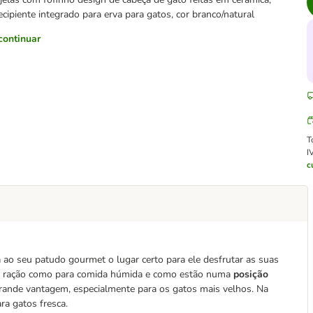
ecipiente integrado para erva para gatos, cor branco/natural
continuar
T
I
c
o seu patudo gourmet o lugar certo para ele desfrutar as suas
para ração como para comida húmida e como estão numa
posição
rande vantagem, especialmente para os gatos mais velhos. Na
ra gatos fresca.