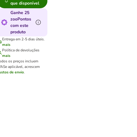
que disponível
Ganhe 25
zooPontos
com este
produto
Entrega em 2-5 dias úteis.
mais
Política de devoluções
mais
odos os preços incluem
VA
Se aplicável, acrescem
ustos de envio
.