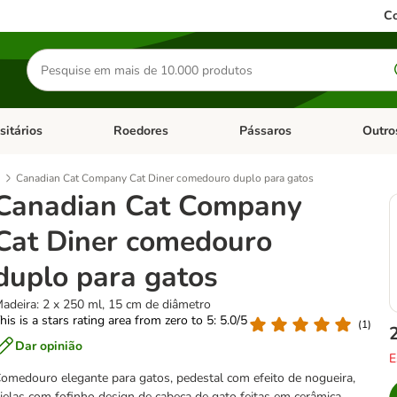
Co
Pesquisar
produtos
sitários
Roedores
Pássaros
Outro
de categoria: Dieta Vet.
Abrir menu de categoria: Antiparasitários
Abrir menu de categoria: Roed
Abrir me
Canadian Cat Company Cat Diner comedouro duplo para gatos
Canadian Cat Company
Cat Diner comedouro
duplo para gatos
adeira: 2 x 250 ml, 15 cm de diâmetro
his is a stars rating area from zero to 5: 5.0/5
(
1
)
Dar opinião
E
omedouro elegante para gatos, pedestal com efeito de nogueira,
ijelas com fofinho design de cabeça de gato feitas em cerâmica,