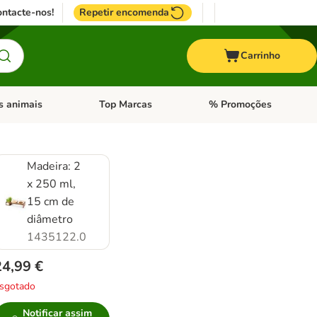
ntacte-nos!
Repetir encomenda
Carrinho
s animais
Top Marcas
% Promoções
ores
nu de categoria: Pássaros
Abrir menu de categoria: Outros animais
Abrir menu de categoria: T
Madeira: 2
x 250 ml,
15 cm de
diâmetro
1435122.0
24,99 €
sgotado
Notificar assim