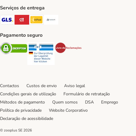
Serviços de entrega
GLS Shipping Method
CTTExpress Shipping Method
InPost Shipping Method
Paack Shipping Method
Pagamento seguro
Security
Security
Security
Contactos
Custos de envio
Aviso legal
Condições gerais de utilização
Formulário de retratação
Métodos de pagamento
Quem somos
DSA
Emprego
Política de privacidade
Website Corporativo
Declaração de acessibilidade
© zooplus SE
2026