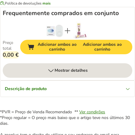
Política de devoluções
mais
Frequentemente comprados em conjunto
Preço
Adicionar ambos ao
Adicionar ambos ao
total
carrinho
carrinho
0,00 €
Mostrar detalhes
Descrição de produto
*PVR = Preço de Venda Recomendado **
Ver condições
*Preço regular = O preço mais baixo que o artigo teve nos últimos 30
dias.
A zooplus tem o direito de utilizar o seu endereço de email para