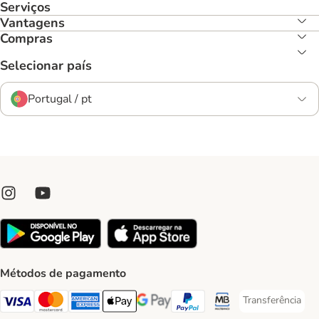
Serviços
Vantagens
Compras
Selecionar país
Portugal / pt
Métodos de pagamento
Transferência
Transferência P
Visa Payment Method
Mastercard Payment Method
American Express Payment Method
Apple Pay Payment Method
Google Pay Payment Method
PayPal Payment Method
Multibanco Payment Met