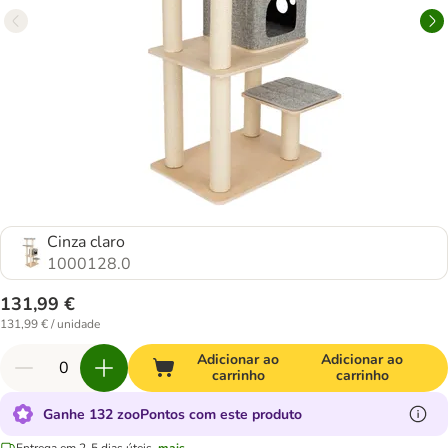
Cinza claro
1000128.0
131,99 €
131,99 € / unidade
Adicionar ao
Adicionar ao
carrinho
carrinho
Ganhe 132 zooPontos com este produto
Entrega em 2-5 dias úteis.
mais