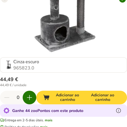
Cinza escuro
965823.0
44,49 €
44,49 € / unidade
Adicionar ao
Adicionar ao
carrinho
carrinho
Ganhe 44 zooPontos com este produto
Entrega em 2-5 dias úteis.
mais
Política de devoluções
mais