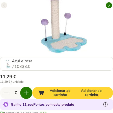
Azul e rosa
710333.0
11,29 €
11,29 € / unidade
Adicionar ao
Adicionar ao
carrinho
carrinho
Ganhe 11 zooPontos com este produto
Entrega em 2-5 dias úteis.
mais