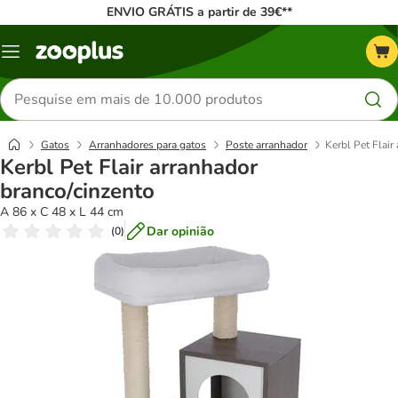
ENVIO GRÁTIS a partir de 39€**
Menu
Pesquisar
produtos
Gatos
Arranhadores para gatos
Poste arranhador
Kerbl Pet Flair
Kerbl Pet Flair arranhador
branco/cinzento
A 86 x C 48 x L 44 cm
Dar opinião
(
0
)