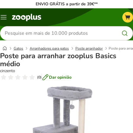
ENVIO GRÁTIS a partir de 39€**
Menu
Pesquisar
produtos
Gatos
Arranhadores para gatos
Poste arranhador
Poste para arr
Poste para arranhar zooplus Basics
médio
cinzento
Dar opinião
(
0
)