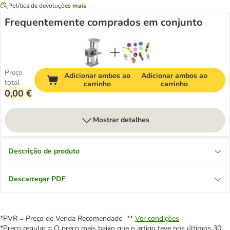
Política de devoluções
mais
Frequentemente comprados em conjunto
Preço
Adicionar ambos ao
Adicionar ambos ao
total
carrinho
carrinho
0,00 €
Mostrar detalhes
Descrição de produto
Descarregar PDF
*PVR = Preço de Venda Recomendado **
Ver condições
*Preço regular = O preço mais baixo que o artigo teve nos últimos 30