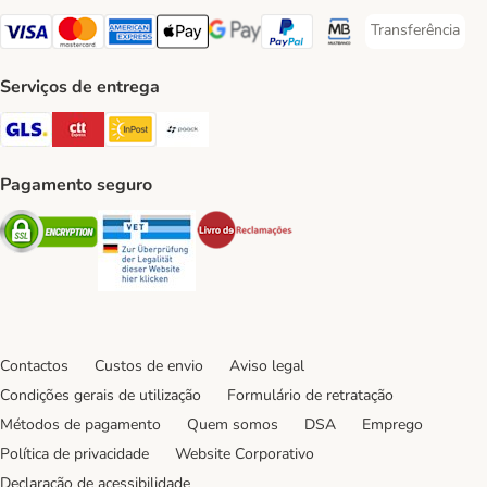
Transferência
Transferência P
Visa Payment Method
Mastercard Payment Method
American Express Payment Method
Apple Pay Payment Method
Google Pay Payment Method
PayPal Payment Method
Multibanco Payment Met
Serviços de entrega
GLS Shipping Method
CTTExpress Shipping Method
InPost Shipping Method
Paack Shipping Method
Pagamento seguro
Security
Security
Security
Contactos
Custos de envio
Aviso legal
Condições gerais de utilização
Formulário de retratação
Métodos de pagamento
Quem somos
DSA
Emprego
Política de privacidade
Website Corporativo
Declaração de acessibilidade