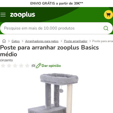
ENVIO GRÁTIS a partir de 39€**
Menu
Pesquisar
produtos
Gatos
Arranhadores para gatos
Poste arranhador
Poste para arr
Poste para arranhar zooplus Basics
médio
cinzento
Dar opinião
(
0
)