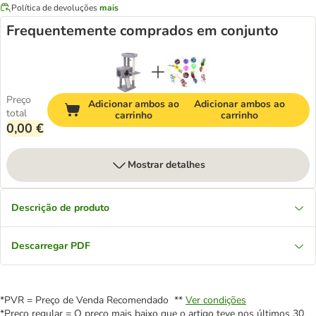
Política de devoluções
mais
Frequentemente comprados em conjunto
Preço
Adicionar ambos ao
Adicionar ambos ao
total
carrinho
carrinho
0,00 €
Mostrar detalhes
Descrição de produto
Descarregar PDF
*PVR = Preço de Venda Recomendado **
Ver condições
*Preço regular = O preço mais baixo que o artigo teve nos últimos 30