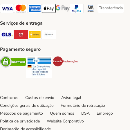
Transferência
Transferência P
Visa Payment Method
Mastercard Payment Method
American Express Payment Method
Apple Pay Payment Method
Google Pay Payment Method
PayPal Payment Method
Multibanco Payment Met
Serviços de entrega
GLS Shipping Method
CTTExpress Shipping Method
InPost Shipping Method
Paack Shipping Method
Pagamento seguro
Security
Security
Security
Contactos
Custos de envio
Aviso legal
Condições gerais de utilização
Formulário de retratação
Métodos de pagamento
Quem somos
DSA
Emprego
Política de privacidade
Website Corporativo
Declaração de acessibilidade