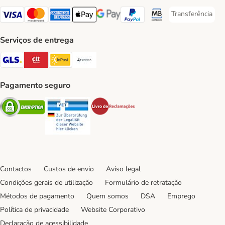
Transferência
Transferência P
Visa Payment Method
Mastercard Payment Method
American Express Payment Method
Apple Pay Payment Method
Google Pay Payment Method
PayPal Payment Method
Multibanco Payment Met
Serviços de entrega
GLS Shipping Method
CTTExpress Shipping Method
InPost Shipping Method
Paack Shipping Method
Pagamento seguro
Security
Security
Security
Contactos
Custos de envio
Aviso legal
Condições gerais de utilização
Formulário de retratação
Métodos de pagamento
Quem somos
DSA
Emprego
Política de privacidade
Website Corporativo
Declaração de acessibilidade