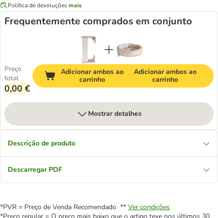
Política de devoluções
mais
Frequentemente comprados em conjunto
Preço
Adicionar ambos ao
Adicionar ambos ao
total
carrinho
carrinho
0,00 €
Mostrar detalhes
Descrição de produto
Descarregar PDF
*PVR = Preço de Venda Recomendado **
Ver condições
*Preço regular = O preço mais baixo que o artigo teve nos últimos 30