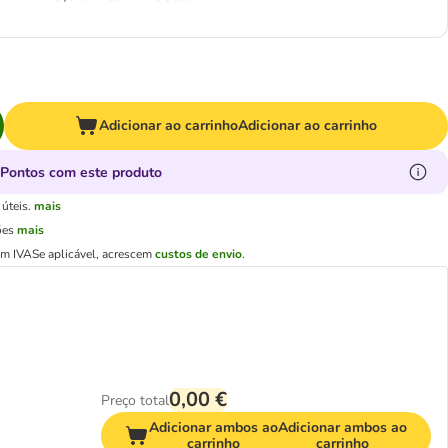
Adicionar ao carrinho
Adicionar ao carrinho
Pontos com este produto
úteis.
mais
ões
mais
em IVA
Se aplicável, acrescem
custos de envio
.
0,00 €
Preço total
Adicionar ambos ao
Adicionar ambos ao
carrinho
carrinho