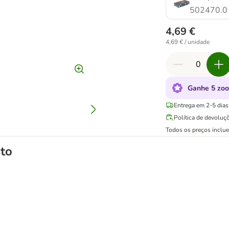
502470.0
4,69 €
4,69 € / unidade
Ganhe 5 zoo
Entrega em 2-5 dias 
Política de devoluç
Todos os preços inclu
to
om bloco arranhador para gatos