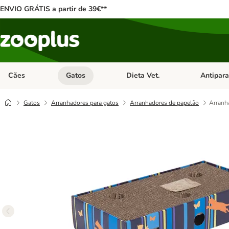
ENVIO GRÁTIS a partir de 39€**
Cães
Gatos
Dieta Vet.
Antipara
Abrir menu de categoria: Cães
Abrir menu de categoria: Gatos
Abrir menu 
Gatos
Arranhadores para gatos
Arranhadores de papelão
Arranha