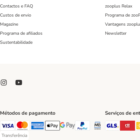
Contactos e FAQ
zooplus Relax
Custos de envio
Programa de zoo
Magazine
Vantagens zooplu
Programa de afiliados
Newsletter
Sustentabilidade
Métodos de pagamento
Serviços de en
GLS Ship
CT
Visa Payment Method
Mastercard Payment Method
American Express Payment Method
Apple Pay Payment Method
Google Pay Payment Method
PayPal Payment Method
Multibanco Payment Met
Transferência
Transferência Payment Method