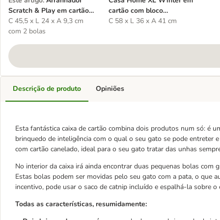
Este artigo
:
Arranhador
Casa Home XL Winter em
Scratch & Play em cartão
cartão com bloco
para gatos
C 45,5 x L 24 x A 9,3 cm
arranhador para gatos
C 58 x L 36 x A 41 cm
com 2 bolas
Descrição de produto
Opiniões
Esta fantástica caixa de cartão combina dois produtos num só: é um
brinquedo de inteligência com o qual o seu gato se pode entreter e 
com cartão canelado, ideal para o seu gato tratar das unhas sempr
No interior da caixa irá ainda encontrar duas pequenas bolas com g
Estas bolas podem ser movidas pelo seu gato com a pata, o que au
incentivo, pode usar o saco de catnip incluído e espalhá-la sobre 
Todas as características, resumidamente: