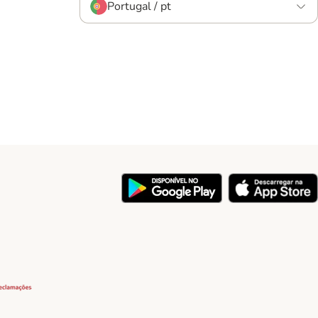
Portugal / pt
y
Security