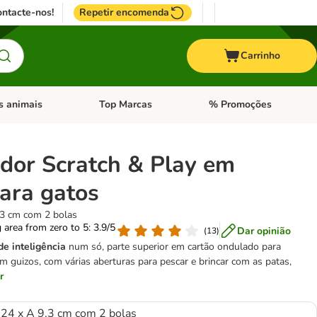
ntacte-nos!
Repetir encomenda
Carrinho
s animais
Top Marcas
% Promoções
ores
nu de categoria: Pássaros
Abrir menu de categoria: Outros animais
Abrir menu de categoria: T
dor Scratch & Play em
para gatos
,3 cm com 2 bolas
g area from zero to 5: 3.9/5
Dar opinião
(
13
)
de inteligência
num só, parte superior em cartão ondulado para
om guizos, com várias aberturas para pescar e brincar com as patas,
r
 24 x A 9,3 cm com 2 bolas