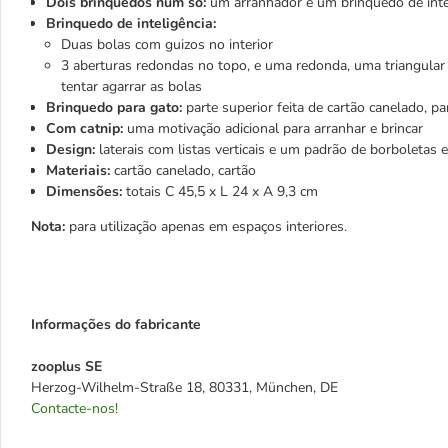
Dois brinquedos num só:
um arranhador e um brinquedo de inte
Brinquedo de inteligência:
Duas bolas com guizos no interior
3 aberturas redondas no topo, e uma redonda, uma triangular 
tentar agarrar as bolas
Brinquedo para gato:
parte superior feita de cartão canelado, pa
Com catnip:
uma motivação adicional para arranhar e brincar
Design:
laterais com listas verticais e um padrão de borboletas 
Materiais:
cartão canelado, cartão
Dimensões:
totais C 45,5 x L 24 x A 9,3 cm
Nota:
para utilização apenas em espaços interiores.
Informações do fabricante
zooplus SE
Herzog-Wilhelm-Straße 18, 80331, München, DE
Contacte-nos!