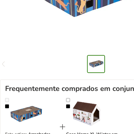
Frequentemente comprados em conjun
Arranhador Scratch & Play em cartão para gatos
Casa Home XL Winter em cartão c