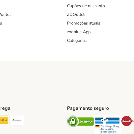
Cupões de desconto
Pontos
ZOOutlet
s
Promoções atuais
zooplus App
Categorias
trega
Pagamento seguro
ping Method
TExpress Shipping Method
InPost Shipping Method
Paack Shipping Method
Security
Securit
hod