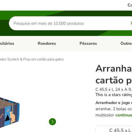
Co
Pesquisar
produtos
sitários
Roedores
Pássaros
Outro
de categoria: Dieta Vet.
Abrir menu de categoria: Antiparasitários
Abrir menu de categoria: Roed
Abrir me
dor Scratch & Play em cartão para gatos
Arranha
cartão 
C 45,5 x L 24 x A 9
This is a stars ratin
Arranhador e jogo 
arranhar, 2 bolas c
multicolor
continua
C 45,5 x L