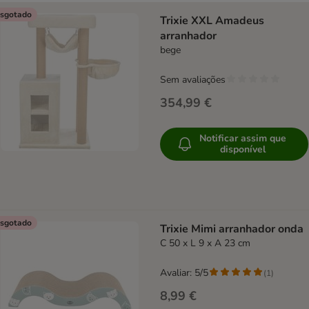
product items have been changed
sgotado
Trixie XXL Amadeus
arranhador
bege
Sem avaliações
354,99 €
Notificar assim que
disponível
sgotado
Trixie Mimi arranhador onda
C 50 x L 9 x A 23 cm
Avaliar: 5/5
(
1
)
8,99 €