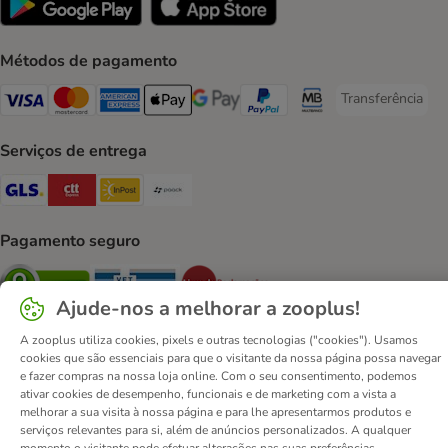
Métodos de pagamento
Transferência
Transferência P
Visa Payment Method
Mastercard Payment Method
American Express Payment Method
Apple Pay Payment Method
Google Pay Payment Method
PayPal Payment Method
Multibanco Payment Met
Serviços de entrega
GLS Shipping Method
CTTExpress Shipping Method
InPost Shipping Method
Paack Shipping Method
Pagamento seguro
Security
Security
Security
Ajude-nos a melhorar a zooplus!
A zooplus utiliza cookies, pixels e outras tecnologias ("cookies"). Usamos
cookies que são essenciais para que o visitante da nossa página possa navegar
e fazer compras na nossa loja online. Com o seu consentimento, podemos
ativar cookies de desempenho, funcionais e de marketing com a vista a
Contactos
Custos de envio
Aviso legal
melhorar a sua visita à nossa página e para lhe apresentarmos produtos e
serviços relevantes para si, além de anúncios personalizados. A qualquer
Condições gerais de utilização
Formulário de retratação