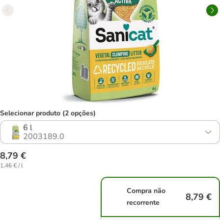
Selecionar produto (2 opções)
6 l
2003189.0
8,79 €
1,46 € / l
Compra não
8,79 €
recorrente