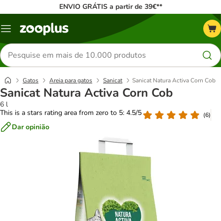
ENVIO GRÁTIS a partir de 39€**
Menu
Pesquisar
produtos
Gatos
Areia para gatos
Sanicat
Sanicat Natura Activa Corn Cob
Sanicat Natura Activa Corn Cob
6 l
This is a stars rating area from zero to 5: 4.5/5
(
6
)
Dar opinião