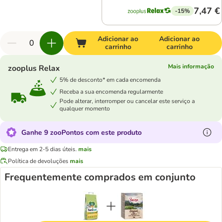
7,47 €
-15%
Adicionar ao
Adicionar ao
carrinho
carrinho
Mais informação
zooplus Relax
5% de desconto* em cada encomenda
Receba a sua encomenda regularmente
Pode alterar, interromper ou cancelar este serviço a
qualquer momento
Ganhe 9 zooPontos com este produto
Entrega em 2-5 dias úteis.
mais
Política de devoluções
mais
Frequentemente comprados em conjunto