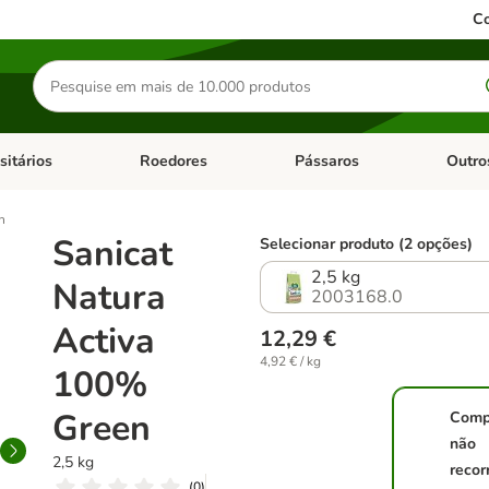
Co
Pesquisar
produtos
sitários
Roedores
Pássaros
Outro
de categoria: Dieta Vet.
Abrir menu de categoria: Antiparasitários
Abrir menu de categoria: Roed
Abrir me
n
Sanicat
Selecionar produto (2 opções)
2,5 kg
Natura
2003168.0
Activa
12,29 €
4,92 € / kg
100%
Green
Comp
não
2,5 kg
recor
(
0
)