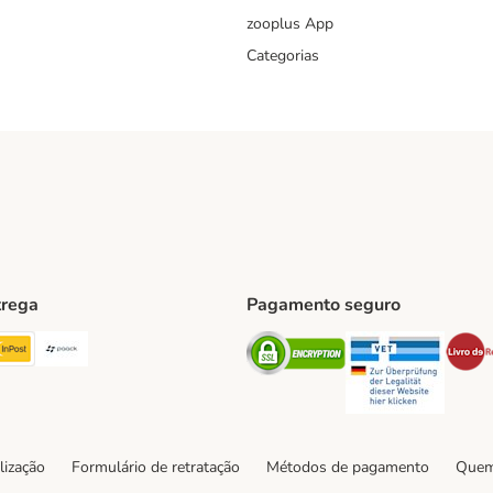
zooplus App
Categorias
trega
Pagamento seguro
ping Method
TExpress Shipping Method
InPost Shipping Method
Paack Shipping Method
Security
Securit
hod
lização
Formulário de retratação
Métodos de pagamento
Quem