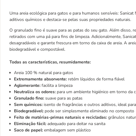
Uma areia ecológica para gatos e para humanos sensíveis: Sanica
aditivos químicos e destaca-se pelas suas propriedades naturais.
O granulado fino é suave para as patas do seu gato. Além disso, 
retirados com uma pá para fins de limpeza. Adicionalmente, Sanica
desagradáveis e garante frescura em torno da caixa de areia. A areia
biodegradável e compostável.
Todas as características, resumidamente:
Areia 100 % natural para gatos
Extremamente absorvente:
retém líquidos de forma fiável
Aglomerante:
facilita a limpeza
Neutraliza os odores:
para um ambiente higiénico em torno da ca
Granulado fino:
suave para as patas
Sem químicos:
isento de fragrâncias e outros aditivos, ideal pa
Biodegradável:
pode ser simplesmente eliminado no composto
Feito de matérias-primas naturais e recicladas:
grânulos natur
Eliminação fácil:
adequado para deitar na sanita
Saco de papel:
embalagem sem plástico