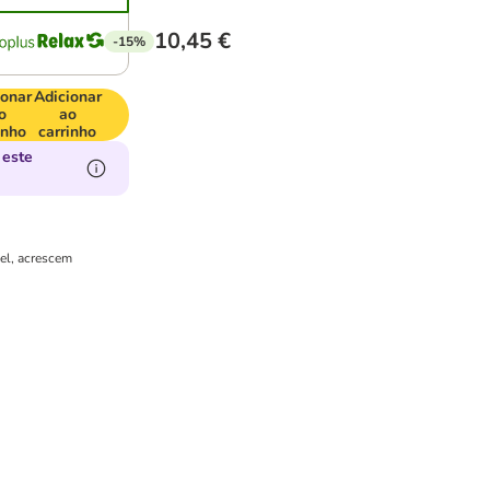
10,45 €
-15%
ionar
Adicionar
o
ao
inho
carrinho
 este
vel, acrescem