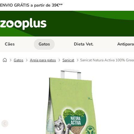
ENVIO GRÁTIS a partir de 39€**
Cães
Gatos
Dieta Vet.
Antipara
Abrir menu de categoria: Cães
Abrir menu de categoria: Gatos
Abrir menu 
Gatos
Areia para gatos
Sanicat
Sanicat Natura Activa 100% Gree