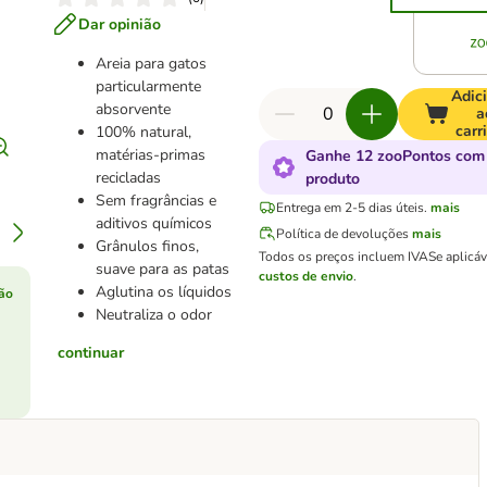
Dar opinião
Areia para gatos
particularmente
Adic
absorvente
a
carr
100% natural,
matérias-primas
Ganhe 12 zooPontos com
recicladas
produto
Sem fragrâncias e
Entrega em 2-5 dias úteis.
mais
aditivos químicos
Política de devoluções
mais
Grânulos finos,
Todos os preços incluem IVA
Se aplicá
suave para as patas
custos de envio
.
Aglutina os líquidos
ão
Neutraliza o odor
continuar