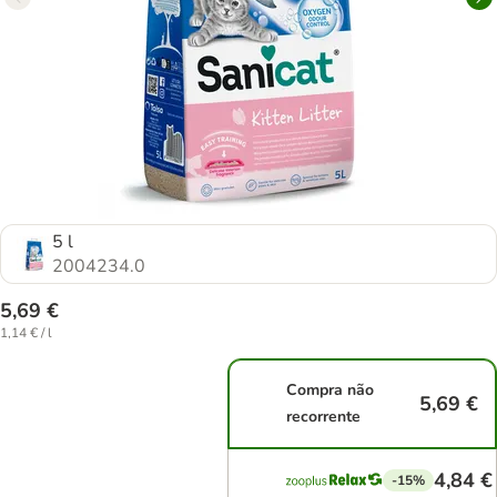
5 l
2004234.0
5,69 €
1,14 € / l
Compra não
5,69 €
recorrente
4,84 €
-15%