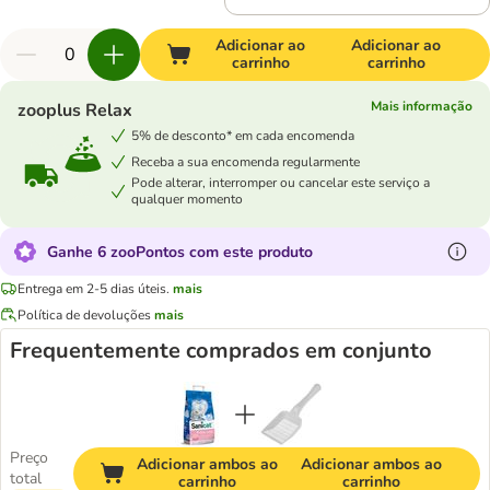
Adicionar ao
Adicionar ao
carrinho
carrinho
Mais informação
zooplus Relax
5% de desconto* em cada encomenda
Receba a sua encomenda regularmente
Pode alterar, interromper ou cancelar este serviço a
qualquer momento
Ganhe 6 zooPontos com este produto
Entrega em 2-5 dias úteis.
mais
Política de devoluções
mais
Frequentemente comprados em conjunto
Preço
Adicionar ambos ao
Adicionar ambos ao
total
carrinho
carrinho