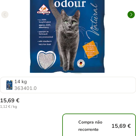
14 kg
363401.0
15,69 €
1,12 € / kg
Compra não
15,69 €
recorrente