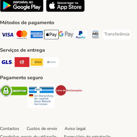
Métodos de pagamento
Transferência
Transferência P
Visa Payment Method
Mastercard Payment Method
American Express Payment Method
Apple Pay Payment Method
Google Pay Payment Method
PayPal Payment Method
Multibanco Payment Met
Serviços de entrega
GLS Shipping Method
CTTExpress Shipping Method
InPost Shipping Method
Paack Shipping Method
Pagamento seguro
Security
Security
Security
Contactos
Custos de envio
Aviso legal
Condições gerais de utilização
Formulário de retratação