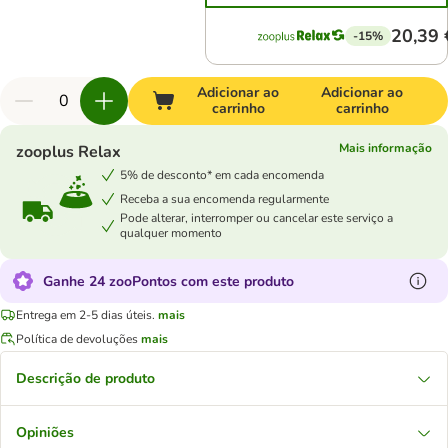
20,39 
-15%
Adicionar ao
Adicionar ao
carrinho
carrinho
Mais informação
zooplus Relax
5% de desconto* em cada encomenda
Receba a sua encomenda regularmente
Pode alterar, interromper ou cancelar este serviço a
qualquer momento
Ganhe 24 zooPontos com este produto
Entrega em 2-5 dias úteis.
mais
Política de devoluções
mais
Descrição de produto
Opiniões