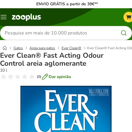
ENVIO GRÁTIS a partir de 39€**
Menu
Pesquisar
produtos
Gatos
Areia para gatos
Ever Clean®
Ever Clean® Fast Acting Od
Ever Clean® Fast Acting Odour
Control areia aglomerante
10 l
Dar opinião
(
0
)