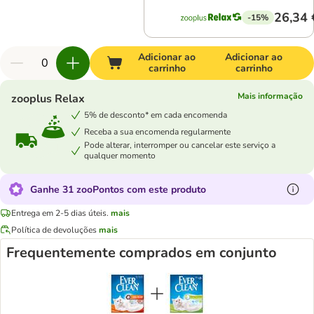
26,34 
-15%
Adicionar ao
Adicionar ao
carrinho
carrinho
Mais informação
zooplus Relax
5% de desconto* em cada encomenda
Receba a sua encomenda regularmente
Pode alterar, interromper ou cancelar este serviço a
qualquer momento
Ganhe 31 zooPontos com este produto
Entrega em 2-5 dias úteis.
mais
Política de devoluções
mais
Frequentemente comprados em conjunto