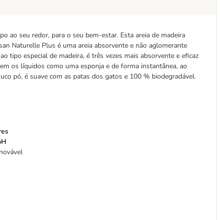
o ao seu redor, para o seu bem-estar. Esta areia de madeira
atsan Naturelle Plus é uma areia absorvente e não aglomerante
o tipo especial de madeira, é três vezes mais absorvente e eficaz
vem os líquidos como uma esponja e de forma instantânea, ao
co pó, é suave com as patas dos gatos e 100 % biodegradável.
res
pH
enovável