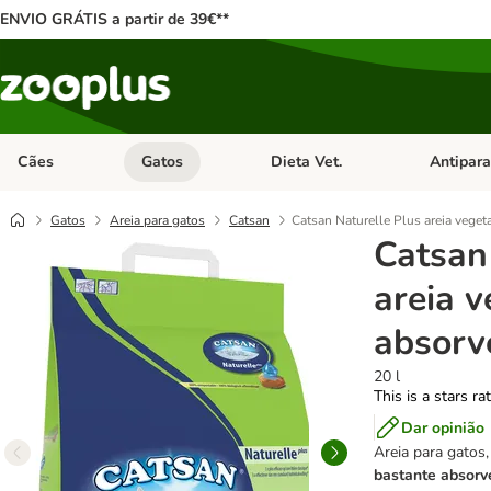
ENVIO GRÁTIS a partir de 39€**
Cães
Gatos
Dieta Vet.
Antipara
Abrir menu de categoria: Cães
Abrir menu de categoria: Gatos
Abrir menu 
Gatos
Areia para gatos
Catsan
Catsan Naturelle Plus areia veget
Catsan
areia v
absorv
20 l
This is a stars ra
Dar opinião
Areia para gatos
bastante absorv