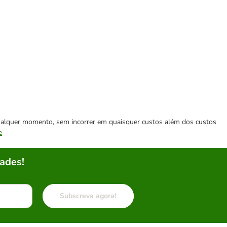
 qualquer momento, sem incorrer em quaisquer custos além dos custos
e
ades!
Subscreva agora!