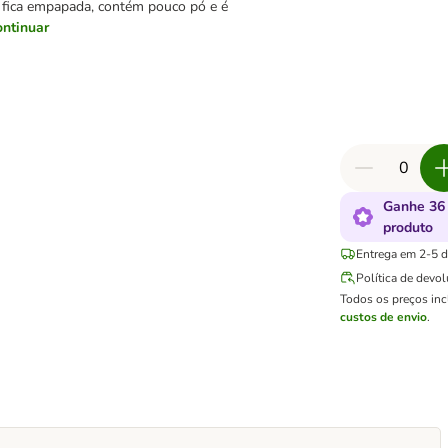
 fica empapada, contém pouco pó e é
ontinuar
Ganhe 36
produto
Entrega em 2-5 di
Política de devo
Todos os preços in
custos de envio
.