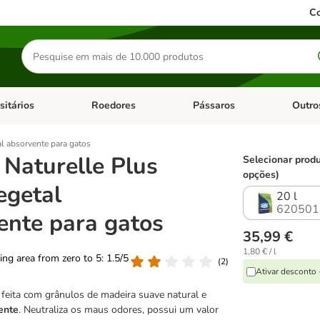
Co
Pesquisar
produtos
sitários
Roedores
Pássaros
Outro
de categoria: Dieta Vet.
Abrir menu de categoria: Antiparasitários
Abrir menu de categoria: Roed
Abrir me
al absorvente para gatos
 Naturelle Plus
Selecionar produ
opções)
egetal
20 l
620501
ente para gatos
35,99 €
1,80 € / l
ting area from zero to 5: 1.5/5
(
2
)
Ativar desconto
, feita com grânulos de madeira suave natural e
ente
. Neutraliza os maus odores, possui um valor