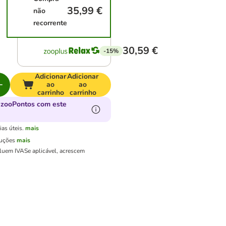
35,99 €
não
recorrente
30,59 €
-15%
Adicionar
Adicionar
ao
ao
carrinho
carrinho
 zooPontos com este
as úteis.
mais
luções
mais
cluem IVA
Se aplicável, acrescem