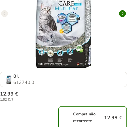
8 l
613740.0
12,99 €
1,62 € / l
Compra não
12,99 €
recorrente