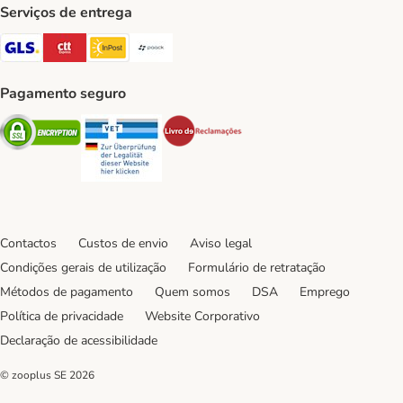
Serviços de entrega
GLS Shipping Method
CTTExpress Shipping Method
InPost Shipping Method
Paack Shipping Method
Pagamento seguro
Security
Security
Security
Contactos
Custos de envio
Aviso legal
Condições gerais de utilização
Formulário de retratação
Métodos de pagamento
Quem somos
DSA
Emprego
Política de privacidade
Website Corporativo
Declaração de acessibilidade
© zooplus SE
2026