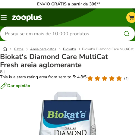
ENVIO GRÁTIS a partir de 39€**
Menu
Pesquisar
produtos
Gatos
Areia para gatos
Biokat's
Biokat's Diamond Care MultiCat 
Biokat's Diamond Care MultiCat
Fresh areia aglomerante
8 l
This is a stars rating area from zero to 5: 4.8/5
(
4
)
Dar opinião