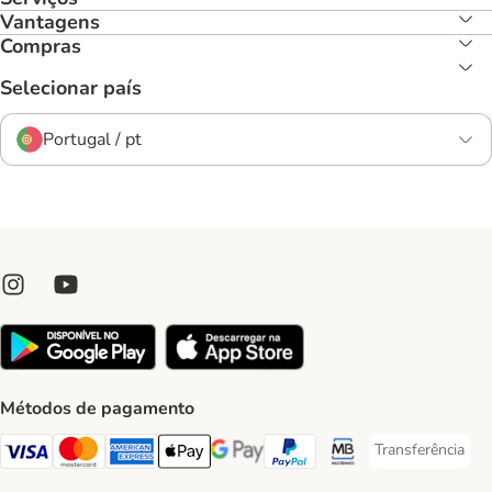
Vantagens
Compras
Selecionar país
Portugal / pt
Métodos de pagamento
Transferência
Transferência P
Visa Payment Method
Mastercard Payment Method
American Express Payment Method
Apple Pay Payment Method
Google Pay Payment Method
PayPal Payment Method
Multibanco Payment Met