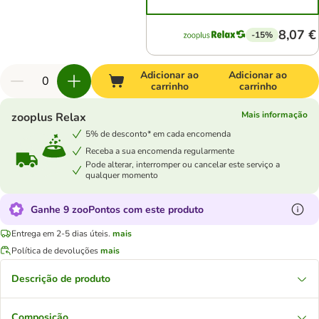
8,07 €
-15%
Adicionar ao
Adicionar ao
carrinho
carrinho
Mais informação
zooplus Relax
5% de desconto* em cada encomenda
Receba a sua encomenda regularmente
Pode alterar, interromper ou cancelar este serviço a
qualquer momento
Ganhe 9 zooPontos com este produto
Entrega em 2-5 dias úteis.
mais
Política de devoluções
mais
Descrição de produto
Composição