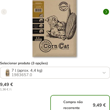
Selecionar produto (3 opções)
7 l (aprox. 4,4 kg)
1983657.0
9,49 €
1,36 € / l
Compra não
9,49 €
recorrente