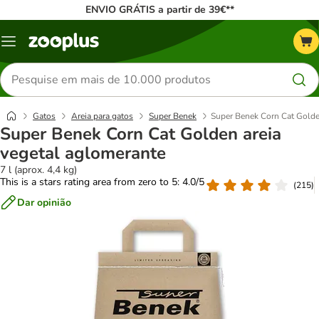
ENVIO GRÁTIS a partir de 39€**
Menu
Pesquisar
produtos
Gatos
Areia para gatos
Super Benek
Super Benek Corn Cat Golde
Super Benek Corn Cat Golden areia
vegetal aglomerante
7 l (aprox. 4,4 kg)
This is a stars rating area from zero to 5: 4.0/5
(
215
)
Dar opinião