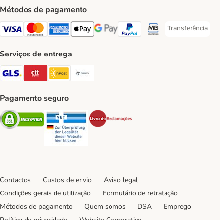
Métodos de pagamento
Transferência
Transferência P
Visa Payment Method
Mastercard Payment Method
American Express Payment Method
Apple Pay Payment Method
Google Pay Payment Method
PayPal Payment Method
Multibanco Payment Met
Serviços de entrega
GLS Shipping Method
CTTExpress Shipping Method
InPost Shipping Method
Paack Shipping Method
Pagamento seguro
Security
Security
Security
Contactos
Custos de envio
Aviso legal
Condições gerais de utilização
Formulário de retratação
Métodos de pagamento
Quem somos
DSA
Emprego
Política de privacidade
Website Corporativo