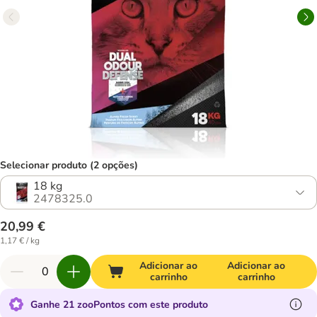
Selecionar produto (2 opções)
18 kg
2478325.0
20,99 €
1,17 € / kg
Adicionar ao
Adicionar ao
carrinho
carrinho
Ganhe 21 zooPontos com este produto