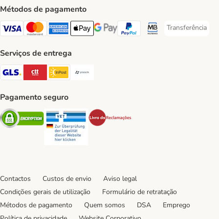
Métodos de pagamento
Transferência
Transferência P
Visa Payment Method
Mastercard Payment Method
American Express Payment Method
Apple Pay Payment Method
Google Pay Payment Method
PayPal Payment Method
Multibanco Payment Met
Serviços de entrega
GLS Shipping Method
CTTExpress Shipping Method
InPost Shipping Method
Paack Shipping Method
Pagamento seguro
Security
Security
Security
Contactos
Custos de envio
Aviso legal
Condições gerais de utilização
Formulário de retratação
Métodos de pagamento
Quem somos
DSA
Emprego
Política de privacidade
Website Corporativo