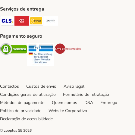
Serviços de entrega
GLS Shipping Method
CTTExpress Shipping Method
InPost Shipping Method
Paack Shipping Method
Pagamento seguro
Security
Security
Security
Contactos
Custos de envio
Aviso legal
Condições gerais de utilização
Formulário de retratação
Métodos de pagamento
Quem somos
DSA
Emprego
Política de privacidade
Website Corporativo
Declaração de acessibilidade
© zooplus SE
2026