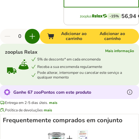
56,94 
-15%
Adicionar ao
Adicionar ao
carrinho
carrinho
Mais informação
zooplus Relax
5% de desconto* em cada encomenda
Receba a sua encomenda regularmente
Pode alterar, interromper ou cancelar este serviço a
qualquer momento
Ganhe 67 zooPontos com este produto
Entrega em 2-5 dias úteis.
mais
Política de devoluções
mais
Frequentemente comprados em conjunto