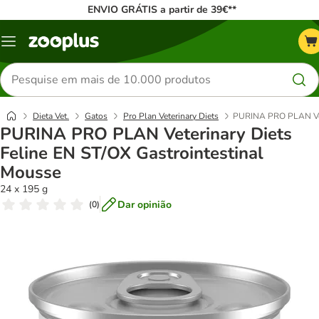
ENVIO GRÁTIS a partir de 39€**
Menu
Pesquisar
produtos
Dieta Vet.
Gatos
Pro Plan Veterinary Diets
PURINA PRO PLAN Vete
PURINA PRO PLAN Veterinary Diets
Feline EN ST/OX Gastrointestinal
Mousse
24 x 195 g
Dar opinião
(
0
)