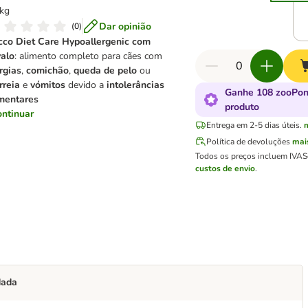
kg
Dar opinião
(
0
)
co Diet Care Hypoallergenic com
alo
: alimento completo para cães com
rgias
,
comichão
,
queda de pelo
ou
rreia
e
vómitos
devido a
intolerâncias
Ganhe 108 zooPon
mentares
produto
ontinuar
Entrega em 2-5 dias úteis.
Política de devoluções
mai
Todos os preços incluem IVA
S
custos de envio
.
dada