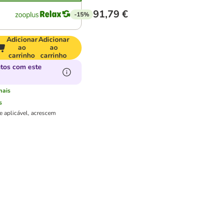
91,79 €
-15%
Adicionar
Adicionar
ao
ao
carrinho
carrinho
tos com este
mais
s
e aplicável, acrescem