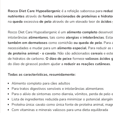
Rocco Diet Care Hypoallergenic
é a refeição saborosa para
reduz
nutrientes
através de
fontes selecionadas de proteínas e hidrat
na
queda
excessiva
de pelo
através de um elevado teor de
ácidos 
Rocco Diet Care Hypoallergenic é um
alimento completo
desenvolv
intolerâncias
alimentares
, tais como
alergias
e
intolerâncias
. Est
também em dermatoses
como comichão
ou queda de pelo
. Para 
necessidades e mudar para um
alimento especial
. Para reduzir as
de proteína animal - o cavalo
. Não são adicionados
cereais
e este
de hidratos de carbono.
O óleo de peixe
fornece
valiosos ácidos 
do óleo de girassol podem ajudar a
reduzir as reações cutâneas
.
Todas as características, resumidamente:
Alimento completo para cães adultos
Para tratos digestivos sensíveis e intolerâncias alimentares
Para o alívio de sintomas como diarreia, vómitos, perda de pelo 
Lista de ingredientes reduzida para minimizar o potencial alergén
Proteína única: cavalo como única fonte de proteína animal, magr
Com vitaminas e minerais valiosos para uma dieta equilibrada