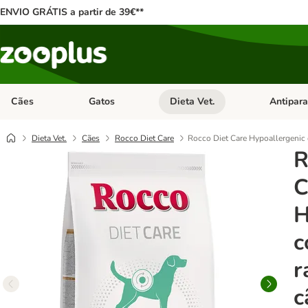
ENVIO GRÁTIS a partir de 39€**
Cães
Gatos
Dieta Vet.
Antipara
Abrir menu de categoria: Cães
Abrir menu de categoria: Gatos
Abrir menu 
Dieta Vet.
Cães
Rocco Diet Care
Rocco Diet Care Hypoallergenic 
R
C
H
c
r
c