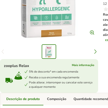
12 
Roc
cav
ale
dia
ali
c
zooplus Relax
Mais informação
5% de desconto* em cada encomenda
Receba a sua encomenda regularmente
Pode alterar, interromper ou cancelar este serviço
a qualquer momento
Descrição de produto
Composição
Quantidade recomen