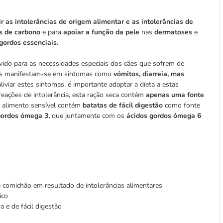
ir as intolerâncias de origem alimentar e as intolerâncias de
os de carbono
e para
apoiar a função da pele
nas
dermatoses
e
gordos essenciais
.
ido para as necessidades especiais dos cães que sofrem de
as manifestam-se em sintomas como
vómitos, diarreia, mas
aliviar estes sintomas, é importante adaptar a dieta a estas
 reações de intolerância, esta ração seca contém
apenas uma fonte
 alimento sensível contém
batatas de fácil digestão
como fonte
gordos ómega 3,
que juntamente com os
ácidos gordos ómega 6
e comichão em resultado de intolerâncias alimentares
ico
a e de fácil digestão