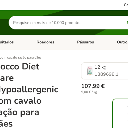
Co
Pesquisar
produtos
sitários
Roedores
Pássaros
Outro
de categoria: Dieta Vet.
Abrir menu de categoria: Antiparasitários
Abrir menu de categoria: Roed
Abrir me
com cavalo ração para cães
occo Diet
12 kg
1889698.1
are
107,99 €
ypoallergenic
9,00 € / kg
om cavalo
ação para
ães