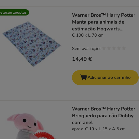
eleção zooplus
Warner Bros™ Harry Potter
Manta para animais de
estimação Hogwarts
Express
C 100 x L 70 cm
Sem avaliações
14,49 €
Adicionar ao carrinho
Warner Bros™ Harry Potter
Brinquedo para cão Dobby
com anel
aprox. C 19 x L 15 x A 5 cm