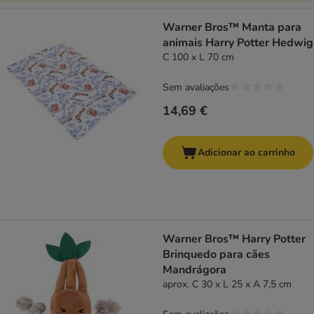
Warner Bros™ Manta para
animais Harry Potter Hedwig
C 100 x L 70 cm
Sem avaliações
14,69 €
Adicionar ao carrinho
Warner Bros™ Harry Potter
Brinquedo para cães
Mandrágora
aprox. C 30 x L 25 x A 7,5 cm