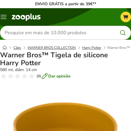
ENVIO GRÁTIS a partir de 39€**
Menu
Pesquisar
produtos
Cães
WARNER BROS COLLECTION
Harry Potter
Warner Bros™ T
Warner Bros™ Tigela de silicone
Harry Potter
580 ml, diâm. 14 cm
Dar opinião
(
0
)