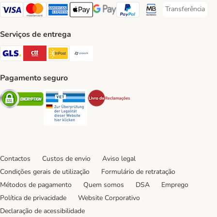
Transferência
Transferência P
Visa Payment Method
Mastercard Payment Method
American Express Payment Method
Apple Pay Payment Method
Google Pay Payment Method
PayPal Payment Method
Multibanco Payment Met
Serviços de entrega
GLS Shipping Method
CTTExpress Shipping Method
InPost Shipping Method
Paack Shipping Method
Pagamento seguro
Security
Security
Security
Contactos
Custos de envio
Aviso legal
Condições gerais de utilização
Formulário de retratação
Métodos de pagamento
Quem somos
DSA
Emprego
Política de privacidade
Website Corporativo
Declaração de acessibilidade