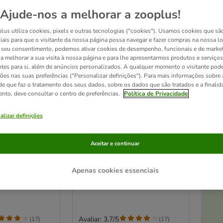
Ajude-nos a melhorar a zooplus!
lus utiliza cookies, pixels e outras tecnologias ("cookies"). Usamos cookies que sã
iais para que o visitante da nossa página possa navegar e fazer compras na nossa lo
seu consentimento, podemos ativar cookies de desempenho, funcionais e de marke
a a melhorar a sua visita à nossa página e para lhe apresentarmos produtos e serviços
ntes para si, além de anúncios personalizados. A qualquer momento o visitante pode
ções nas suas preferências ("Personalizar definições"). Para mais informações sobre 
de que faz o tratamento dos seus dados, sobre os dados que são tratados e a finali
ento, deve consultar o centro de preferências.
Política de Privacidade
alizar definições
2 opções
Tales Calma
Trela Nomad Tales Calma
Aceitar e continuar
At
para cães
cor de areia para cães
mento, 20 mm
120 cm comprimento, 15 mm
Apenas cookies essenciais
vel
largura
Avaliar: 3.7/5
(
17
)
(
17
)