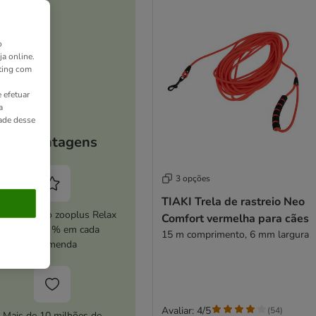
o
ja online.
ting com
 efetuar
a
dade desse
As vantagens
3 opções
TIAKI Trela de rastreio Neo
ive o serviço zooplus Relax
Comfort vermelha para cães
e poupe 5 % em cada
15 m comprimento, 6 mm largura
encomenda
Avaliar: 4/5
(
54
)
Mais de 10 milhões de