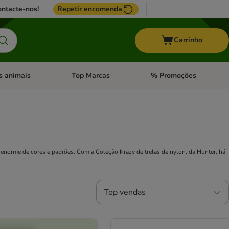
ntacte-nos!
Repetir encomenda
Carrinho
s animais
Top Marcas
% Promoções
ores
nu de categoria: Pássaros
Abrir menu de categoria: Outros animais
Abrir menu de categoria: T
e enorme de cores e padrões. Com a Coleção Krazy de trelas de nylon, da Hunter, há
Top vendas