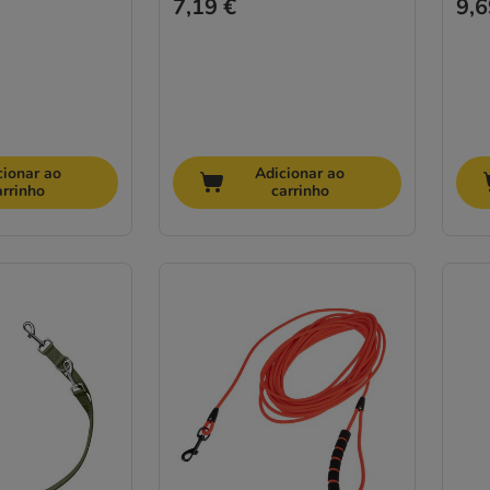
7,19 €
9,6
cionar ao
Adicionar ao
arrinho
carrinho