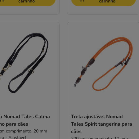
carrinho
carrinho
la Nomad Tales Calma
Trela ajustável Nomad
no para cães
Tales Spirit tangerina para
cm comprimento, 20 mm
cães
ra - Ajustável
200 cm comprimento, 10 mm