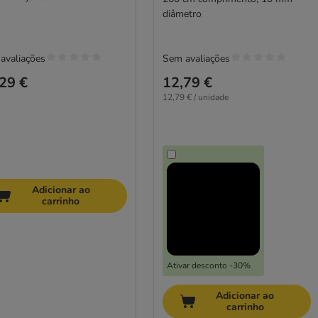
diâmetro
avaliações
Sem avaliações
29 €
12,79 €
12,79 € / unidade
Adicionar ao
carrinho
Ativar desconto -30%
Adicionar ao
carrinho