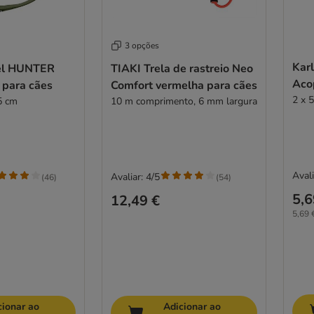
3 opções
Karl
vel HUNTER
TIAKI Trela de rastreio Neo
Aco
 para cães
Comfort vermelha para cães
2 x 
5 cm
10 m comprimento, 6 mm largura
Avali
Avaliar: 4/5
(
46
)
(
54
)
5,6
12,49 €
5,69 
cionar ao
Adicionar ao