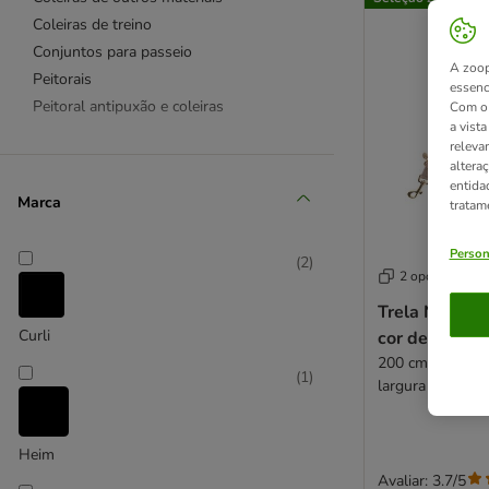
Coleiras de treino
Conjuntos para passeio
A zoop
Peitorais
essenc
Peitoral antipuxão e coleiras
Com o 
a vist
releva
Trelas
altera
entida
Trelas de campo
Marca
tratam
Trelas de couro
Trelas duplas
Person
(
2
)
Trelas flexi
2 opções
Trelas de nylon
Trela Nomad 
Trelas extensíveis
Curli
cor de areia 
Trelas de treino
200 cm compri
(
1
)
Refletores
largura - Ajustá
Açaimes
Acessórios para bicicleta
Heim
Acessórios para coleiras
Avaliar: 3.7/5