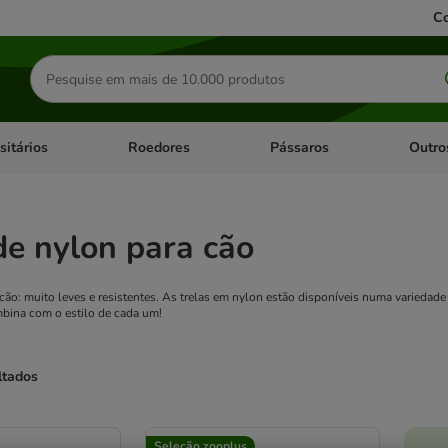
Co
Pesquisar
produtos
sitários
Roedores
Pássaros
Outro
de categoria: Dieta Vet.
Abrir menu de categoria: Antiparasitários
Abrir menu de categoria: Roed
Abrir me
de nylon para cão
 cão: muito leves e resistentes. As trelas em nylon estão disponíveis numa variedad
bina com o estilo de cada um!
ltados
ve been changed
Seleção zooplus