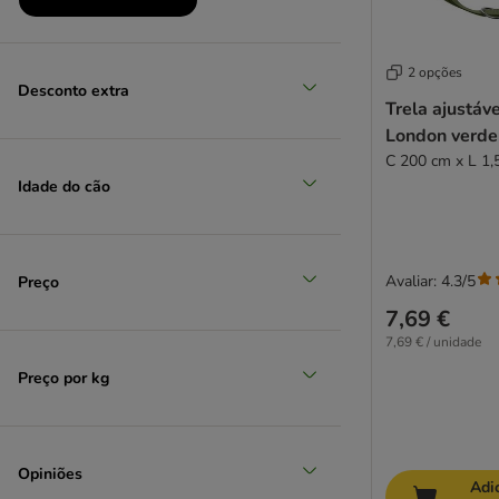
Produtos em promoção
2 opções
(
3
)
Desconto extra
Trela ajustá
London verde
C 200 cm x L 1,
Idade do cão
Seleção zooplus
Avaliar: 4.3/5
Preço
7,69 €
7,69 € / unidade
Preço por kg
Opiniões
Adi