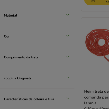
c
Material
Cor
Comprimento da trela
zooplus Originals
Heim trela de
comprida par
Características da coleira e tuia
laranja
C 10 m x diâme