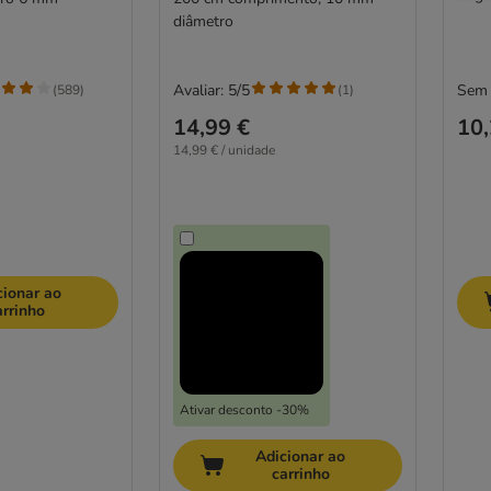
diâmetro
Avaliar: 5/5
Sem 
(
589
)
(
1
)
14,99 €
10,
14,99 € / unidade
cionar ao
arrinho
Ativar desconto -30%
Adicionar ao
carrinho