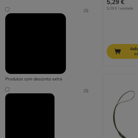
5,29 €
5,29 € / unidade
(
3
)
Adi
c
Produtos com desconto extra
(
3
)