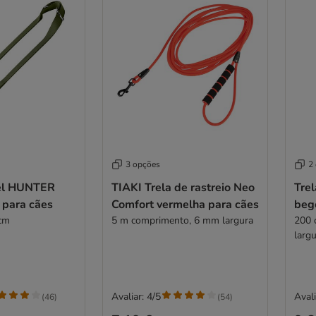
3 opções
2
vel HUNTER
TIAKI Trela de rastreio Neo
Tre
 para cães
Comfort vermelha para cães
beg
 cm
5 m comprimento, 6 mm largura
200 
Avaliar: 4/5
Avali
(
46
)
(
54
)