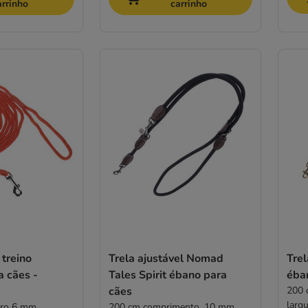
arrinho
carrinho
 treino
Trela ajustável Nomad
Tre
a cães -
Tales Spirit ébano para
éba
cães
200 
largu
tro 6 mm
200 cm comprimento, 10 mm