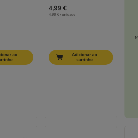
4,99 €
4,99 € / unidade
M
cionar ao
Adicionar ao
arrinho
carrinho