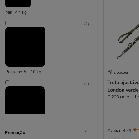
Zolux
TIAKI
Mini < 4 kg
(
2
)
Pequeno 5 - 10 kg
2 opções
Trela ajustá
(
2
)
London verde
C 200 cm x L 1
Avaliar: 4.3/5
Grande 26 - 44 kg
Promoção