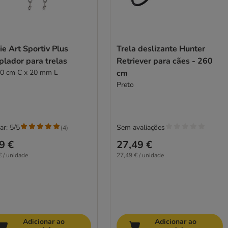
ie Art Sportiv Plus
Trela deslizante Hunter
plador para trelas
Retriever para cães - 260
50 cm C x 20 mm L
cm
Preto
ar: 5/5
Sem avaliações
(
4
)
9 €
27,49 €
€ / unidade
27,49 € / unidade
Adicionar ao
Adicionar ao