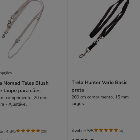
 opções
Trela Hunter Vario Basic
la Nomad Tales Blush
preta
e taupe para cães
200 cm comprimento, 15 mm
cm comprimento, 20 mm
largura
largura - Ajustável
Avaliar: 5/5
(
4
)
ar: 4.8/5
(
25
)