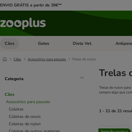
ENVIO GRÁTIS a partir de 39€**
Cães
Gatos
Dieta Vet.
Antipara
Abrir menu de categoria: Cães
Abrir menu de categoria: Gatos
Abrir menu 
Cães
Acessórios para passeio
Trelas de nylon
Trelas 
Categoria
Trelas de nylon para
sempre algo que com
Cães
Acessórios para passeio
Coleiras
1 - 21 de 21 resu
Coleiras de couro
Coleiras de nylon
product items ha
Coleiras de outros materiais
Seleção zooplus