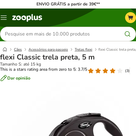
ENVIO GRÁTIS a partir de 39€**
Menu
Pesquisar
produtos
Cães
Acessórios para passeio
Trelas flexi
flexi Classic trela preta
flexi Classic trela preta, 5 m
Tamanho S: até 15 kg
This is a stars rating area from zero to 5: 3.7/5
(
3
)
Dar opinião