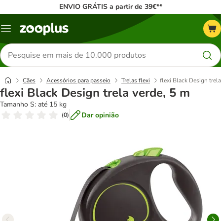
ENVIO GRÁTIS a partir de 39€**
Menu
Pesquisar
produtos
Cães
Acessórios para passeio
Trelas flexi
flexi Black Design trel
flexi Black Design trela verde, 5 m
Tamanho S: até 15 kg
Dar opinião
(
0
)