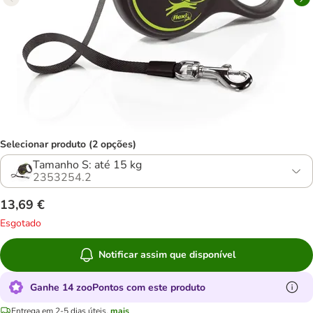
Selecionar produto (2 opções)
Tamanho S: até 15 kg
2353254.2
13,69 €
Esgotado
Notificar assim que disponível
Ganhe 14 zooPontos com este produto
Entrega em 2-5 dias úteis.
mais