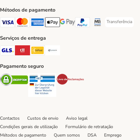
Métodos de pagamento
Transferência
Transferência P
Visa Payment Method
Mastercard Payment Method
American Express Payment Method
Apple Pay Payment Method
Google Pay Payment Method
PayPal Payment Method
Multibanco Payment Met
Serviços de entrega
GLS Shipping Method
CTTExpress Shipping Method
InPost Shipping Method
Paack Shipping Method
Pagamento seguro
Security
Security
Security
Contactos
Custos de envio
Aviso legal
Condições gerais de utilização
Formulário de retratação
Métodos de pagamento
Quem somos
DSA
Emprego