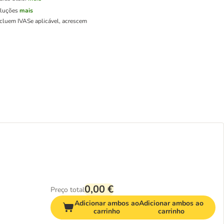
oluções
mais
ncluem IVA
Se aplicável, acrescem
0,00 €
Preço total
Adicionar ambos ao
Adicionar ambos ao
carrinho
carrinho