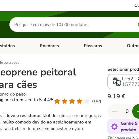
Co
Pesquisar
produtos
sitários
Roedores
Pássaros
Outro
de categoria: Dieta Vet.
Abrir menu de categoria: Antiparasitários
Abrir menu de categoria: Roed
Abrir me
de para cães
eoprene peitoral
Selecionar prod
L: 52 -
ara cães
15777
orno do peito
9,19 €
ing area from zero to 5: 4.4/5
(
147
)
ral,
leve e resistente,
fácil de colocar e retirar graças
s,
muito cómodo devido ao acolchoamento em
Ganhe 9 
para a trela, refletores, em poliéster e nylon
produto
Entrega em 2-5 d