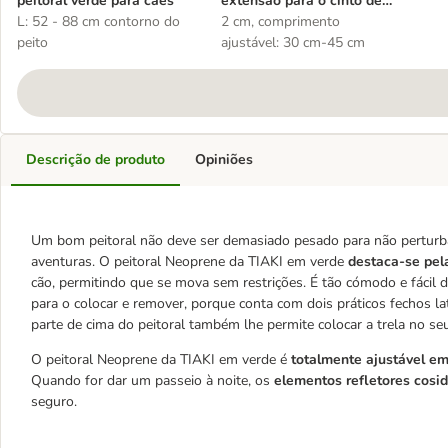
peitoral verde para cães
extensão para o cinto de
L: 52 - 88 cm contorno do
segurança
2 cm, comprimento
peito
ajustável: 30 cm-45 cm
Descrição de produto
Opiniões
Um bom peitoral não deve ser demasiado pesado para não perturba
aventuras. O peitoral Neoprene da TIAKI em verde
destaca-se pel
cão, permitindo que se mova sem restrições. É tão cómodo e fácil 
para o colocar e remover, porque conta com dois práticos fechos l
parte de cima do peitoral também lhe permite colocar a trela no seu
O peitoral Neoprene da TIAKI em verde é
totalmente ajustável e
Quando for dar um passeio à noite, os
elementos refletores cosi
seguro.