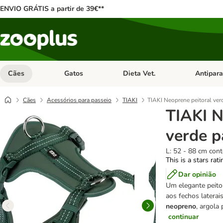
ENVIO GRÁTIS a partir de 39€**
Cães
Gatos
Dieta Vet.
Antipara
Abrir menu de categoria: Cães
Abrir menu de categoria: Gatos
Abrir menu 
Cães
Acessórios para passeio
TIAKI
TIAKI Neoprene peitoral ver
TIAKI N
verde p
L: 52 - 88 cm cont
This is a stars rat
Dar opinião
Um elegante peito
aos fechos laterai
neopreno
, argola 
continuar