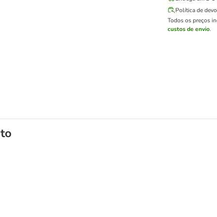
Política de dev
Todos os preços i
custos de envio
.
to
ra o cinto de segurança