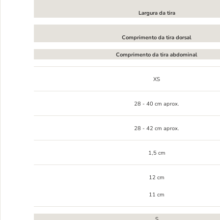
Largura da tira
Comprimento da tira dorsal
Comprimento da tira abdominal
XS
28 - 40 cm aprox.
28 - 42 cm aprox.
1,5 cm
12 cm
11 cm
S