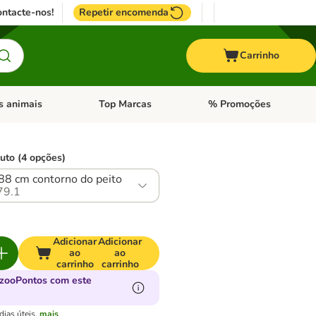
ntacte-nos!
Repetir encomenda
Carrinho
s animais
Top Marcas
% Promoções
ores
nu de categoria: Pássaros
Abrir menu de categoria: Outros animais
Abrir menu de categoria: T
uto (4 opções)
 88 cm contorno do peito
79.1
Adicionar
Adicionar
ao
ao
carrinho
carrinho
zooPontos com este
ias úteis.
mais