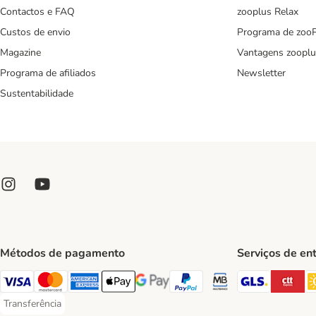
Contactos e FAQ
zooplus Relax
Custos de envio
Programa de zoo
Magazine
Vantagens zooplu
Programa de afiliados
Newsletter
Sustentabilidade
Métodos de pagamento
Serviços de en
GLS Ship
CT
Visa Payment Method
Mastercard Payment Method
American Express Payment Method
Apple Pay Payment Method
Google Pay Payment Method
PayPal Payment Method
Multibanco Payment Met
Transferência
Transferência Payment Method