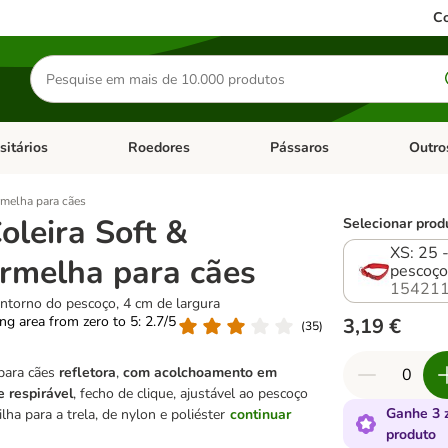
Co
Pesquisar
produtos
sitários
Roedores
Pássaros
Outro
de categoria: Dieta Vet.
Abrir menu de categoria: Antiparasitários
Abrir menu de categoria: Roed
Abrir me
rmelha para cães
oleira Soft &
Selecionar prod
XS: 25 
ermelha para cães
pescoço
154211
ntorno do pescoço, 4 cm de largura
ting area from zero to 5: 2.7/5
3,19 €
(
35
)
 para cães
refletora
,
com acolchoamento em
 respirável
, fecho de clique, ajustável ao pescoço
Ganhe 3 
lha para a trela, de nylon e poliéster
continuar
produto