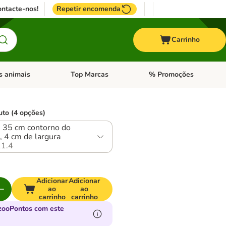
ntacte-nos!
Repetir encomenda
Carrinho
s animais
Top Marcas
% Promoções
ores
nu de categoria: Pássaros
Abrir menu de categoria: Outros animais
Abrir menu de categoria: T
uto (4 opções)
- 35 cm contorno do
, 4 cm de largura
1.4
Adicionar
Adicionar
ao
ao
carrinho
carrinho
zooPontos com este