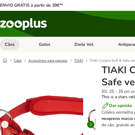
ENVIO GRÁTIS a partir de 39€**
Cães
Gatos
Dieta Vet.
Antipara
Abrir menu de categoria: Cães
Abrir menu de categoria: Gatos
Abrir menu 
Cães
Acessórios para passeio
TIAKI
TIAKI Coleira Soft & Safe ve
TIAKI C
Safe v
XS: 25 - 35 cm co
This is a stars ra
Dar opinião
Coleira vermelha
neopreno macio e
do cão, grande ani