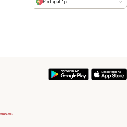
Portugal / pt
y
Security