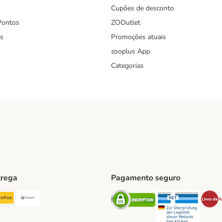
Cupões de desconto
Pontos
ZOOutlet
s
Promoções atuais
zooplus App
Categorias
trega
Pagamento seguro
ping Method
TExpress Shipping Method
InPost Shipping Method
Paack Shipping Method
Security
Securit
hod