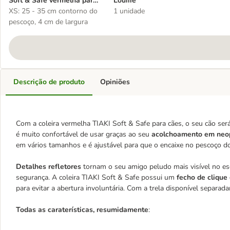
Soft & Safe vermelha para
Louiiie
cães
XS: 25 - 35 cm contorno do
1 unidade
pescoço, 4 cm de largura
Descrição de produto
Opiniões
Com a coleira vermelha TIAKI Soft & Safe para cães, o seu cão será
é muito confortável de usar graças ao seu
acolchoamento em neop
em vários tamanhos e é ajustável para que o encaixe no pescoço do 
Detalhes refletores
tornam o seu amigo peludo mais visível no e
segurança. A coleira TIAKI Soft & Safe possui um
fecho de clique
para evitar a abertura involuntária. Com a trela disponível separ
Todas as caraterísticas, resumidamente
: