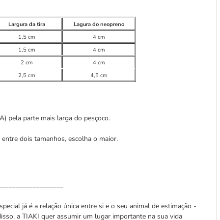
Largura da tira
Lagura do neopreno
1,5 cm
4 cm
1,5 cm
4 cm
2 cm
4 cm
2,5 cm
4,5 cm
(A) pela parte mais larga do pesçoco.
r entre dois tamanhos, escolha o maior
.
___________________
pecial já é a relação única entre si e o seu animal de estimação -
isso, a TIAKI quer assumir um lugar importante na sua vida