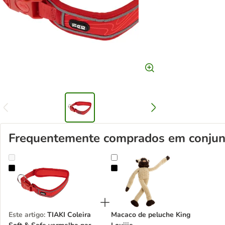
Frequentemente comprados em conjun
TIAKI Coleira Soft & Safe vermelha para cães
Macaco de peluche King Louiiie
Este artigo
:
TIAKI Coleira
Macaco de peluche King