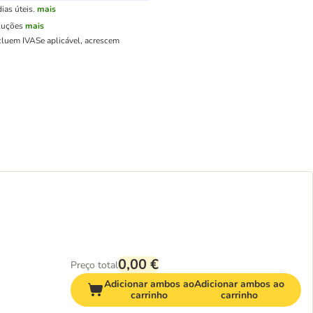
ias úteis.
mais
luções
mais
cluem IVA
Se aplicável, acrescem
0,00 €
Preço total
Adicionar ambos ao
Adicionar ambos ao
carrinho
carrinho